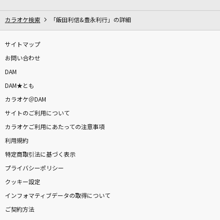
愛 スクリ～ム！
AiScReam
カラオケ検索
「飯田利信&豊永利行」の詳細
[生音]カシスオレンジ
サイトマップ
Laughing Hick
お問い合わせ
DAM
黒毛和牛上塩タン焼680円
DAM★とも
大塚 愛
カラオケ＠DAM
サイトのご利用について
[生音]シルエット
カラオケご利用にあたっての注意事項
KANA-BOON
利用規約
奏(かなで)
特定商取引法に基づく表示
スキマスイッチ
プライバシーポリシー
クッキー設定
Anarchy
インフォマティブデータの取得について
Official髭男dism
ご契約方法