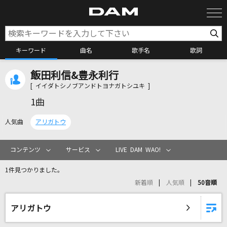
キーワード
曲名
歌手名
歌詞
飯田利信&豊永利行
カラオケ検索
[ イイダトシノブアンドトヨナガトシユキ ]
1曲
カラオケ店舗検索
人気曲
アリガトウ
カラオケリクエスト
コンテンツ
サービス
LIVE DAM WAO!
1件見つかりました。
全国りれき
新着順
人気順
50音順
リアルタイムで歌われている曲の一覧
アリガトウ