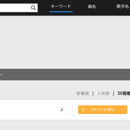
キーワード
曲名
歌手名
新着順
人気順
50音
MYリスト保存