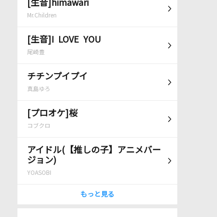
[生音]himawari
Mr.Children
[生音]I LOVE YOU
尾崎豊
チチンプイプイ
真島ゆろ
[プロオケ]桜
コブクロ
アイドル(【推しの子】アニメバー
ジョン)
YOASOBI
もっと見る