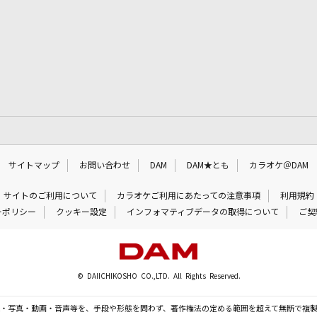
サイトマップ
お問い合わせ
DAM
DAM★とも
カラオケ＠DAM
サイトのご利用について
カラオケご利用にあたっての注意事項
利用規約
ーポリシー
クッキー設定
インフォマティブデータの取得について
ご契
© DAIICHIKOSHO CO.,LTD. All Rights Reserved.
・写真・動画・音声等を、手段や形態を問わず、著作権法の定める範囲を超えて無断で複