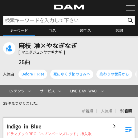
キーワード
曲名
歌手名
歌詞
麻枝 准×やなぎなぎ
カラオケ検索
[ マエダジュンヤナギナギ ]
28曲
カラオケ店舗検索
人気曲
Before I Rise
死にゆく季節のきみへ
終わりの世界から
カラオケリクエスト
コンテンツ
サービス
LIVE DAM WAO!
28件見つかりました。
全国りれき
新着順
人気順
50音順
リアルタイムで歌われている曲の一覧
Indigo in Blue
ドラマチックRPG「ヘブンバーンズレッド」挿入歌