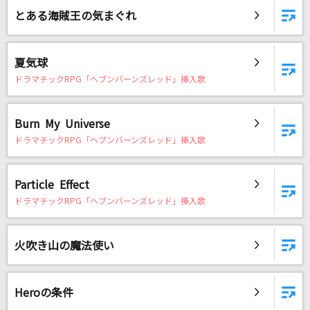
とある海賊王の気まぐれ
DAMに会員登録・ログインして
カラオケをもっと楽しもう！
夏気球
ドラマチックRPG「ヘブンバーンズレッド」挿入歌
Burn My Universe
自宅でカラオケ歌い放題！
家族や友達と一緒に！練習にも！
ドラマチックRPG「ヘブンバーンズレッド」挿入歌
Particle Effect
ドラマチックRPG「ヘブンバーンズレッド」挿入歌
火吹き山の魔法使い
Heroの条件