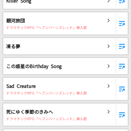
Killer Song
Darling
西野カナ
銀河旅団
ヴィラン
ドラマチックRPG「ヘブンバーンズレッド」挿入歌
てにをは feat.flower
凍る夢
[生音]カブトムシ
aiko
この惑星のBirthday Song
TOKYO
YUI
Sad Creature
もっと見る
ドラマチックRPG「ヘブンバーンズレッド」挿入歌
DAMの新曲・ランキングなど
死にゆく季節のきみへ
カラオケ最新情報をチェック！
ドラマチックRPG「ヘブンバーンズレッド」挿入歌