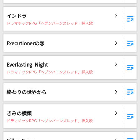
リンネ
ハチ feat.初音ミク
インドラ
ドラマチックRPG「ヘブンバーンズレッド」挿入歌
Lost love song【II】
Hilcrhyme(ヒルクライム)
Executionerの恋
[生音]himawari
Mr.Children
Everlasting Night
ドラマチックRPG「ヘブンバーンズレッド」挿入歌
乙女解剖
DECO*27
終わりの世界から
紫煙
神野美伽
きみの横顔
僕のこと
ドラマチックRPG「ヘブンバーンズレッド」挿入歌
Mrs. GREEN APPLE