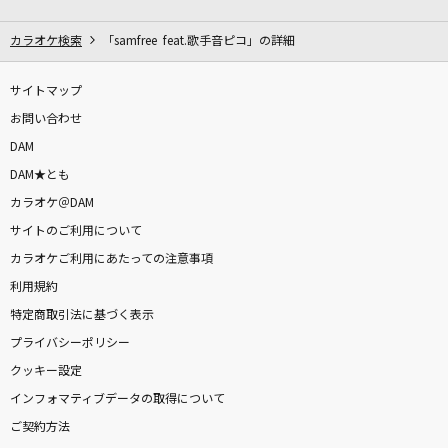
[生音]Goodbye Yesterday
今井美樹
カラオケ検索
「samfree feat.歌手音ピコ」の詳細
RUN
サイトマップ
Sexy Zone
お問い合わせ
DAM
vivi
DAM★とも
米津玄師
カラオケ＠DAM
サイトのご利用について
[生音]紫煙
カラオケご利用にあたっての注意事項
神野美伽
利用規約
[生音]あなたを・もっと・知りたくて
特定商取引法に基づく表示
薬師丸ひろ子
プライバシーポリシー
クッキー設定
ムラサキ
インフォマティブデータの取得について
赤西仁
ご契約方法