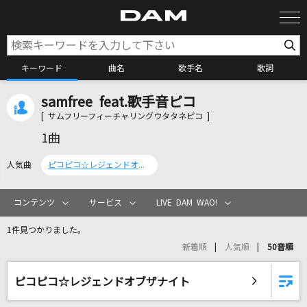
キーワード
曲名
歌手名
歌詞
samfree feat.歌手音ピコ
カラオケ検索
[ サムフリーフィーチャリングウタタネピコ ]
1曲
カラオケ店舗検索
人気曲
ピコピコ☆レジェンドオブザナイト
カラオケリクエスト
コンテンツ
サービス
LIVE DAM WAO!
1件見つかりました。
全国りれき
新着順
人気順
50音順
リアルタイムで歌われている曲の一覧
ピコピコ☆レジェンドオブザナイト