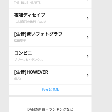
THE BLUE HEARTS
夜咄ディセイブ
じん(自然の敵P) feat.IA
[生音]蒼いフォトグラフ
松田聖子
コンビニ
ブリーフ&トランクス
[生音]HOWEVER
GLAY
もっと見る
DAMの新曲・ランキングなど