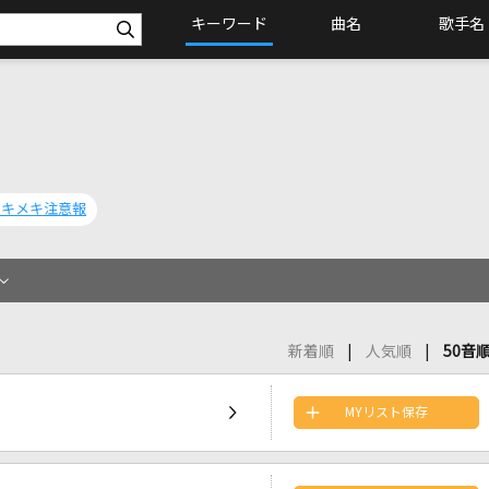
キーワード
曲名
歌手名
トキメキ注意報
新着順
人気順
50音
MYリスト保存