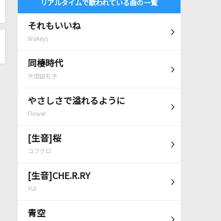
リアルタイムで歌われている曲の一覧
それもいいね
Wakeys
同棲時代
大信田礼子
やさしさで溢れるように
Flower
[生音]桜
コブクロ
[生音]CHE.R.RY
YUI
青空