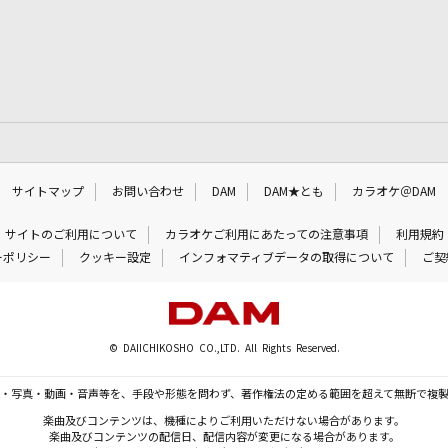
サイトマップ
お問い合わせ
DAM
DAM★とも
カラオケ＠DAM
サイトのご利用について
カラオケご利用にあたっての注意事項
利用規約
ーポリシー
クッキー設定
インフォマティブデータの取得について
ご契
© DAIICHIKOSHO CO.,LTD. All Rights Reserved.
・写真・動画・音声等を、手段や形態を問わず、著作権法の定める範囲を超えて無断で複
楽曲及びコンテンツは、機種によりご利用いただけない場合があります。
楽曲及びコンテンツの配信日、配信内容が変更になる場合があります。