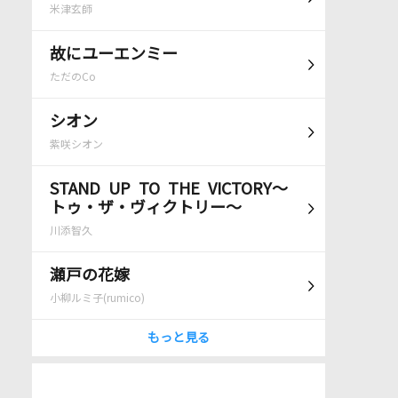
米津玄師
故にユーエンミー
ただのCo
シオン
紫咲シオン
STAND UP TO THE VICTORY～
トゥ・ザ・ヴィクトリー～
川添智久
瀬戸の花嫁
小柳ルミ子(rumico)
もっと見る