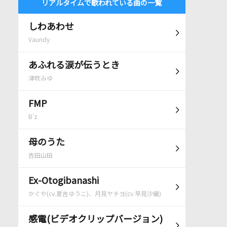
リアルタイムで歌われている曲の一覧
しわあわせ
Vaundy
あふれる涙が伝うとき
津吹みゆ
FMP
B'z
母のうた
吉田山田
Ex-Otogibanashi
かぐや(cv.夏吉ゆうこ)、月見ヤチヨ(cv.早見沙織)
感電(ビデオクリップバージョン)