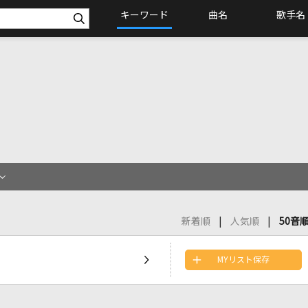
キーワード
曲名
歌手名
新着順
人気順
50音
MYリスト保存