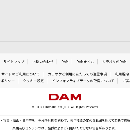
サイトマップ
お問い合わせ
DAM
DAM★とも
カラオケ＠DAM
サイトのご利用について
カラオケご利用にあたっての注意事項
利用規約
ーポリシー
クッキー設定
インフォマティブデータの取得について
ご契
© DAIICHIKOSHO CO.,LTD. All Rights Reserved.
・写真・動画・音声等を、手段や形態を問わず、著作権法の定める範囲を超えて無断で複
楽曲及びコンテンツは、機種によりご利用いただけない場合があります。