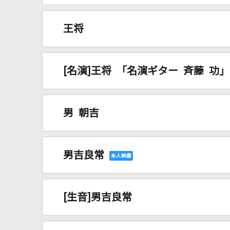
王将
[名演]王将 「名演ギター 斉藤 功」
男 朝吉
男吉良常
[生音]男吉良常