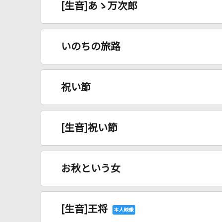
[生音]あゝ万次郎
いのちの旅路
祝い節
[生音]祝い節
お秋という女
[生音]王将