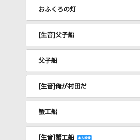
おふくろの灯
[生音]父子船
父子船
[生音]俺が村田だ
蟹工船
[生音]蟹工船