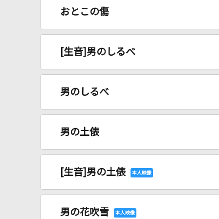
おとこの傷
[生音]男のしるべ
男のしるべ
男の土俵
[生音]男の土俵
男の花吹雪