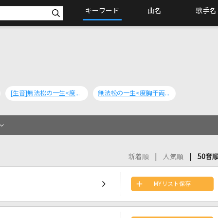
キーワード
曲名
歌手名
[生音]無法松の一生<度胸千両入り>
無法松の一生<度胸千両入り>
新着順
人気順
50音
MYリスト保存