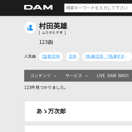
村田英雄
[ ムラタヒデオ ]
123曲
人気曲
[生音]王将
王将
[名演]王将 「名演ギター 斉藤 功」
コンテンツ
サービス
LIVE DAM WAO!
123件見つかりました。
あゝ万次郎