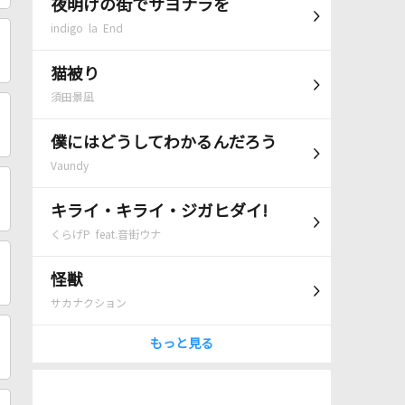
夜明けの街でサヨナラを
indigo la End
猫被り
須田景凪
僕にはどうしてわかるんだろう
Vaundy
キライ・キライ・ジガヒダイ!
くらげP feat.音街ウナ
怪獣
サカナクション
もっと見る