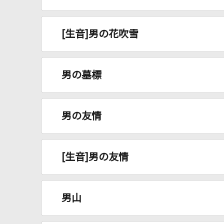
[生音]男の花吹雪
男の墓標
男の友情
[生音]男の友情
男山