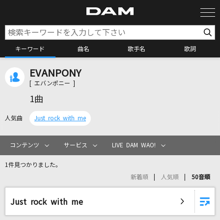
キーワード
曲名
歌手名
歌詞
EVANPONY
カラオケ検索
[ エバンポニー ]
1曲
カラオケ店舗検索
人気曲
Just rock with me
カラオケリクエスト
コンテンツ
サービス
LIVE DAM WAO!
1件見つかりました。
全国りれき
新着順
人気順
50音順
リアルタイムで歌われている曲の一覧
Just rock with me