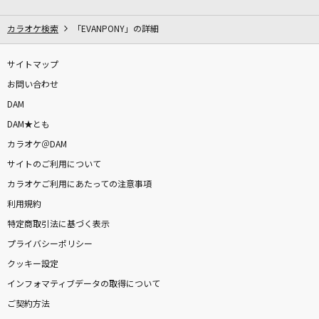
うるうびと
RADWIMPS
カラオケ検索
「EVANPONY」の詳細
[良音]三日月
サイトマップ
絢香
お問い合わせ
DAM
POP STAR
DAM★とも
平井堅
カラオケ＠DAM
サイトのご利用について
蝶
カラオケご利用にあたっての注意事項
Acid Black Cherry
利用規約
ヴァンパイア
特定商取引法に基づく表示
Janne Da Arc
プライバシーポリシー
クッキー設定
ひまわりの約束(ドラえもんアニメバージョン)
インフォマティブデータの取得について
秦 基博
ご契約方法