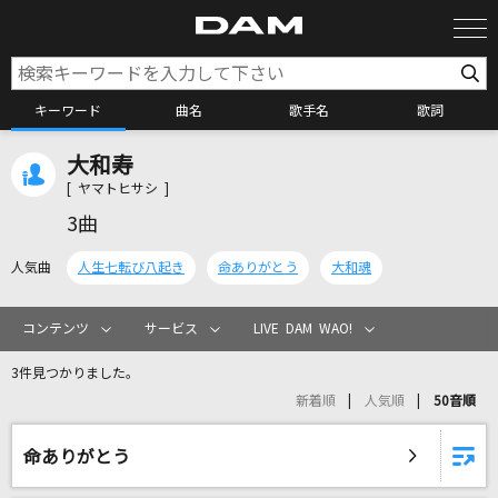
キーワード
曲名
歌手名
歌詞
大和寿
カラオケ検索
[ ヤマトヒサシ ]
3曲
カラオケ店舗検索
人気曲
人生七転び八起き
命ありがとう
大和魂
カラオケリクエスト
コンテンツ
サービス
LIVE DAM WAO!
3件見つかりました。
全国りれき
新着順
人気順
50音順
リアルタイムで歌われている曲の一覧
命ありがとう