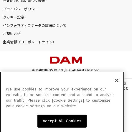
特定商取引法に基づく表示
プライバシーポリシー
[良音]本能
クッキー設定
椎名林檎
インフォマティブデータの取得について
グングニル
ご契約方法
BUMP OF CHICKEN
企業情報（コーポレートサイト）
Lemon
米津玄師
© DAIICHIKOSHO CO.,LTD. All Rights Reserved.
BANG!!
このサイトに掲載されている一切の文章・画像・写真・動画・音声等を、手段や形態
Snow Man
を問わず、著作権法の定める範囲を超えて無断で複製、転載、ファイル化などすること
We use cookies to improve your experience on our
を禁じます。
website, to personalize content and ads and to analyze
もっと見る
our traffic. Please click [Cookie Settings] to customize
楽曲及びコンテンツは、機種によりご利用いただけない場合があります。
your cookie settings on our website.
楽曲及びコンテンツの配信日、配信内容が変更になる場合があります。
楽曲によりMYリスト保存ができない場合があります。
DAMの新曲・ランキングなど
Accept All Cookies
カラオケ最新情報をチェック！
JASRAC許諾番号
6602250213Y31015 6602250112Y38026 6602250240Y31015
6602250241Y45122