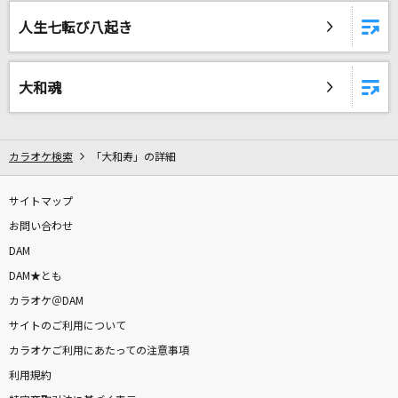
[生音]朝が来る前に
人生七転び八起き
秦 基博
[生音]鳴門海流
大和魂
三山ひろし
わたしの恋はホッチキス
カラオケ検索
「大和寿」の詳細
放課後ティータイム
サイトマップ
カナタハルカ
お問い合わせ
RADWIMPS
DAM
Last Man Standing [ラスト・マン・スタンデ
DAM★とも
ィング]
カラオケ＠DAM
Bon Jovi
サイトのご利用について
カラオケご利用にあたっての注意事項
サクラループ
利用規約
Chevon