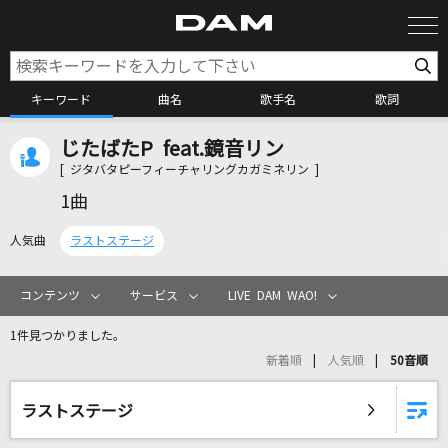
キーワード
曲名
歌手名
歌詞
じたばたP feat.鏡音リン
カラオケ検索
[ ジタバタピーフィーチャリングカガミネリン ]
1曲
カラオケ店舗検索
人気曲
ラストステージ
カラオケリクエスト
コンテンツ
サービス
LIVE DAM WAO!
1件見つかりました。
全国りれき
新着順
人気順
50音順
リアルタイムで歌われている曲の一覧
ラストステージ