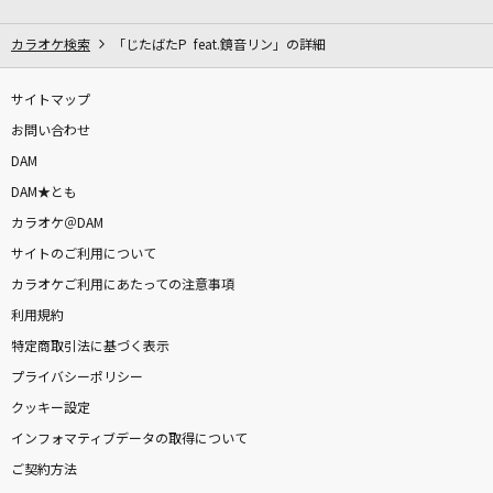
風と町
Mrs. GREEN APPLE
カラオケ検索
「じたばたP feat.鏡音リン」の詳細
楓
サイトマップ
スピッツ
お問い合わせ
DAM
LOVE 2000
DAM★とも
鶴 and 亀
カラオケ＠DAM
サイトのご利用について
Stand By You
カラオケご利用にあたっての注意事項
Official髭男dism
利用規約
めざせモスクワ
特定商取引法に基づく表示
ダーク・ダックス
プライバシーポリシー
クッキー設定
Soranji
インフォマティブデータの取得について
Mrs. GREEN APPLE
ご契約方法