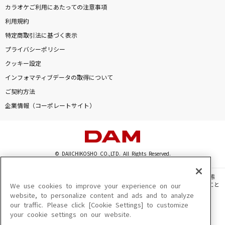
好きすぎて滅！
カラオケご利用にあたっての注意事項
M!LK
利用規約
特定商取引法に基づく表示
[生音]TRUE LOVE
プライバシーポリシー
藤井フミヤ(藤井郁弥)
クッキー設定
インフォマティブデータの取得について
CHUDOKU
ご契約方法
Kis-My-Ft2
企業情報（コーポレートサイト）
眠り姫
SEKAI NO OWARI(世界の終わり)
© DAIICHIKOSHO CO.,LTD. All Rights Reserved.
もっと見る
このサイトに掲載されている一切の文章・画像・写真・動画・音声等を、手段や形態
を問わず、著作権法の定める範囲を超えて無断で複製、転載、ファイル化などすること
We use cookies to improve your experience on our
DAMの新曲・ランキングなど
を禁じます。
website, to personalize content and ads and to analyze
カラオケ最新情報をチェック！
our traffic. Please click [Cookie Settings] to customize
楽曲及びコンテンツは、機種によりご利用いただけない場合があります。
your cookie settings on our website.
楽曲及びコンテンツの配信日、配信内容が変更になる場合があります。
楽曲によりMYリスト保存ができない場合があります。