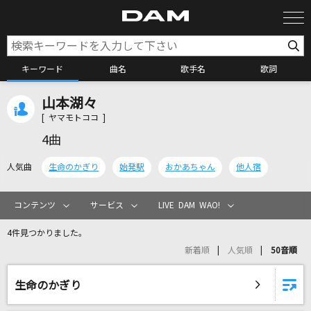
キーワード
曲名
歌手名
歌詞
山本湖々
カラオケ検索
[ ヤマモトココ ]
4曲
カラオケ店舗検索
人気曲
生命のかぎり
始発駅
おかあちゃん
他人宿
カラオケリクエスト
コンテンツ
サービス
LIVE DAM WAO!
4件見つかりました。
全国りれき
新着順
人気順
50音順
リアルタイムで歌われている曲の一覧
生命のかぎり