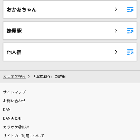
勝利の空へ
おかあちゃん
藤井フミヤ(藤井郁弥)
夏をあきらめて
始発駅
サザンオールスターズ
FRUITS ZIPPERメドレー
他人宿
FRUITS ZIPPERメドレー
[生音]わたし
カラオケ検索
「山本湖々」の詳細
松尾雄史
サイトマップ
夜咄ディセイブ
お問い合わせ
じん(自然の敵P) feat.IA
DAM
DAM★とも
決意の光
カラオケ＠DAM
三船栞子(小泉萌香)
サイトのご利用について