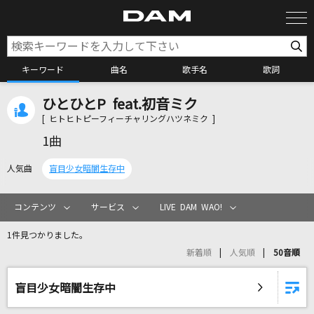
キーワード
曲名
歌手名
歌詞
ひとひとP feat.初音ミク
カラオケ検索
[ ヒトヒトピーフィーチャリングハツネミク ]
1曲
カラオケ店舗検索
人気曲
盲目少女暗闇生存中
カラオケリクエスト
コンテンツ
サービス
LIVE DAM WAO!
1件見つかりました。
全国りれき
新着順
人気順
50音順
リアルタイムで歌われている曲の一覧
盲目少女暗闇生存中