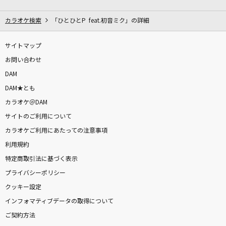
[生音]サクラ咲ケ
嵐(アラシ)
カラオケ検索
「ひとひとP feat.初音ミク」の詳細
familie
サイトマップ
Mrs. GREEN APPLE
お問い合わせ
DAM
ファイトソング
DAM★とも
Eve
カラオケ＠DAM
サイトのご利用について
lulu.
カラオケご利用にあたっての注意事項
Mrs. GREEN APPLE
利用規約
小夜子
特定商取引法に基づく表示
ミキト(みきとP) feat.初音ミク
プライバシーポリシー
クッキー設定
[生音]アイノカタチ feat.HIDE(GReeeeN)
インフォマティブデータの取得について
Misia
ご契約方法