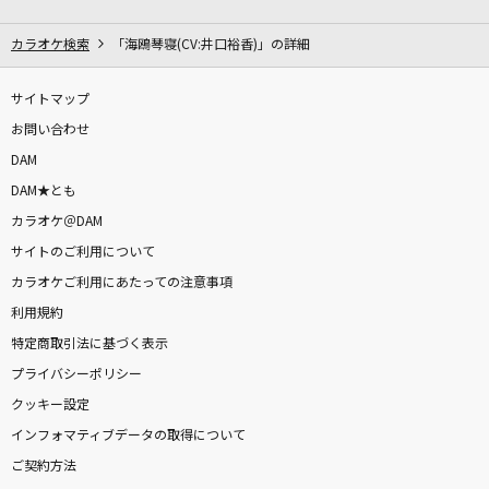
115万キロのフィルム
Official髭男dism
カラオケ検索
「海鴎琴寝(CV:井口裕香)」の詳細
ドーナツホール
サイトマップ
ハチ/米津玄師
お問い合わせ
DAM
[生音]晴る
DAM★とも
ヨルシカ
カラオケ＠DAM
サイトのご利用について
花火大会
カラオケご利用にあたっての注意事項
ACE COLLECTION
利用規約
怪獣
特定商取引法に基づく表示
サカナクション
プライバシーポリシー
クッキー設定
DARMA GRAND PRIX
インフォマティブデータの取得について
ヨルシカ
ご契約方法