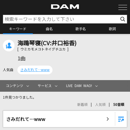
キーワード
曲名
歌手名
歌詞
海鴎琴寝(CV:井口裕香)
カラオケ検索
[ ウミカモメコトネイグチユカ ]
1曲
カラオケ店舗検索
人気曲
さみだれて…www
カラオケリクエスト
コンテンツ
サービス
LIVE DAM WAO!
1件見つかりました。
全国りれき
新着順
人気順
50音順
リアルタイムで歌われている曲の一覧
さみだれて…www