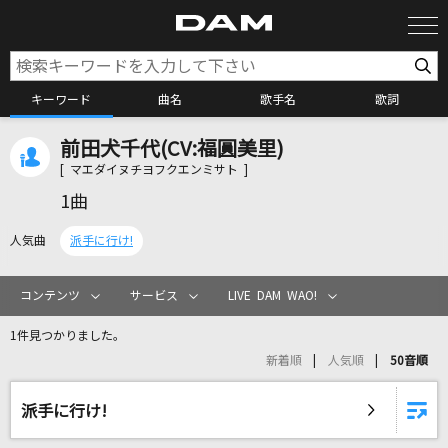
キーワード
曲名
歌手名
歌詞
前田犬千代(CV:福圓美里)
カラオケ検索
[ マエダイヌチヨフクエンミサト ]
1曲
カラオケ店舗検索
人気曲
派手に行け!
カラオケリクエスト
コンテンツ
サービス
LIVE DAM WAO!
1件見つかりました。
全国りれき
新着順
人気順
50音順
リアルタイムで歌われている曲の一覧
派手に行け!