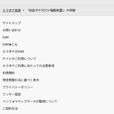
Marcato
≠ME
カラオケ検索
「前田犬千代(CV:福圓美里)」の詳細
Tomorrow's way
サイトマップ
YUI
お問い合わせ
DAM
スマイル*シンフォニー
DAM★とも
ワンダーランズ×ショウタイム
カラオケ＠DAM
サイトのご利用について
[生音]ドライフラワー
カラオケご利用にあたっての注意事項
優里
利用規約
ワンアンドオンリー
特定商取引法に基づく表示
timelesz
プライバシーポリシー
クッキー設定
[生音]夜明けのMEW
インフォマティブデータの取得について
小泉今日子
ご契約方法