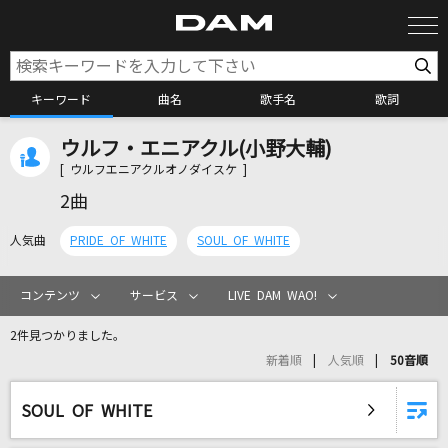
キーワード
曲名
歌手名
歌詞
ウルフ・エニアクル(小野大輔)
カラオケ検索
[ ウルフエニアクルオノダイスケ ]
2曲
カラオケ店舗検索
人気曲
PRIDE OF WHITE
SOUL OF WHITE
カラオケリクエスト
コンテンツ
サービス
LIVE DAM WAO!
2件見つかりました。
全国りれき
新着順
人気順
50音順
リアルタイムで歌われている曲の一覧
SOUL OF WHITE