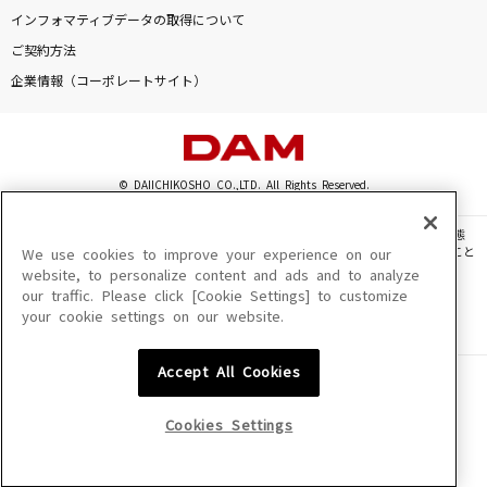
インフォマティブデータの取得について
ヒプノシスマイク -Division Battle Anthem- +
ご契約方法
ヒプノシスマイク[Division All Stars]
企業情報（コーポレートサイト）
Hip Pop Boogie
嵐(アラシ)
© DAIICHIKOSHO CO.,LTD. All Rights Reserved.
Cry Baby
Official髭男dism
このサイトに掲載されている一切の文章・画像・写真・動画・音声等を、手段や形態
を問わず、著作権法の定める範囲を超えて無断で複製、転載、ファイル化などすること
We use cookies to improve your experience on our
を禁じます。
website, to personalize content and ads and to analyze
愛のかたまり
our traffic. Please click [Cookie Settings] to customize
楽曲及びコンテンツは、機種によりご利用いただけない場合があります。
KinKi Kids
your cookie settings on our website.
楽曲及びコンテンツの配信日、配信内容が変更になる場合があります。
楽曲によりMYリスト保存ができない場合があります。
もっと見る
Accept All Cookies
JASRAC許諾番号
6602250213Y31015 6602250112Y38026 6602250240Y31015
6602250241Y45122
Cookies Settings
DAMの新曲・ランキングなど
カラオケ最新情報をチェック！
NexTone許諾番号
ID000002945 ID000002947 ID000002937 ID000002938