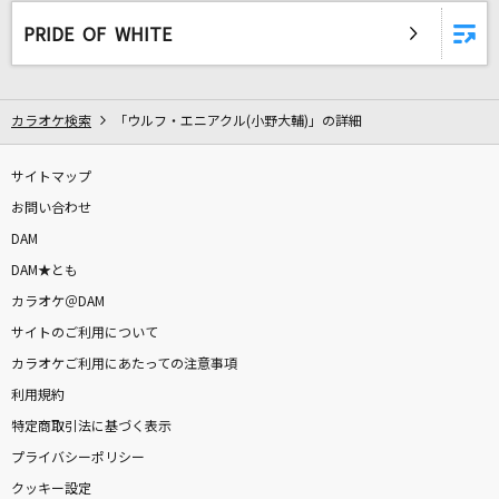
会いたくて
PRIDE OF WHITE
Ado
WHITE BREATH
カラオケ検索
「ウルフ・エニアクル(小野大輔)」の詳細
T.M.Revolution
only my railgun
サイトマップ
fripSide
お問い合わせ
DAM
[生音]恋しさと せつなさと 心強さと(ストリー
DAM★とも
トファイターII MOVIE ver.)
カラオケ＠DAM
篠原涼子with t.komuro
サイトのご利用について
カラオケご利用にあたっての注意事項
Doors ～勇気の軌跡～
利用規約
嵐(アラシ)
特定商取引法に基づく表示
レモンパイ
プライバシーポリシー
マカロニえんぴつ
クッキー設定