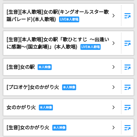
[生音][本人歌唱]女の駅(キングオールスター歌
謡パレード)(本人歌唱)
[生音][本人歌唱]女の駅「歌ひとすじ ～出逢い
に感謝～(国立劇場)」(本人歌唱)
[生音]女の駅
[プロオケ]女のかがり火
女のかがり火
[生音]女のかがり火