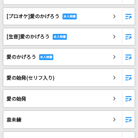
[生音]麦の唄
中島みゆき
[プロオケ]愛のかげろう
メロスのように-LONELY WAY-
[生音]愛のかげろう
AIR MAIL from NAGASAKI
流星ヘブン
愛のかげろう
大森靖子
LAST STARDUST
愛の始発(セリフ入り)
Aimer(エメ)
もっと見る
愛の始発
DAMの新曲・ランキングなど
哀未練
カラオケ最新情報をチェック！