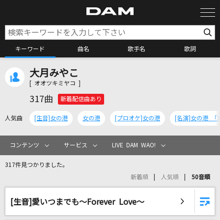
キーワード
曲名
歌手名
歌詞
大月みやこ
カラオケ検索
[ オオツキミヤコ ]
317曲
新着配信曲あり
カラオケ店舗検索
人気曲
[生音]女の港
女の港
[プロオケ]女の港
カラオケリクエスト
コンテンツ
サービス
LIVE DAM WAO!
317件見つかりました。
全国りれき
新着順
人気順
50音順
リアルタイムで歌われている曲の一覧
[生音]愛いつまでも～Forever Love～