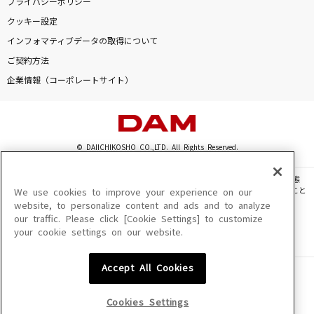
プライバシーポリシー
クッキー設定
インフォマティブデータの取得について
ご契約方法
企業情報（コーポレートサイト）
© DAIICHIKOSHO CO.,LTD. All Rights Reserved.
このサイトに掲載されている一切の文章・画像・写真・動画・音声等を、手段や形態
を問わず、著作権法の定める範囲を超えて無断で複製、転載、ファイル化などすること
We use cookies to improve your experience on our
を禁じます。
website, to personalize content and ads and to analyze
our traffic. Please click [Cookie Settings] to customize
楽曲及びコンテンツは、機種によりご利用いただけない場合があります。
your cookie settings on our website.
楽曲及びコンテンツの配信日、配信内容が変更になる場合があります。
楽曲によりMYリスト保存ができない場合があります。
Accept All Cookies
JASRAC許諾番号
6602250213Y31015 6602250112Y38026 6602250240Y31015
6602250241Y45122
Cookies Settings