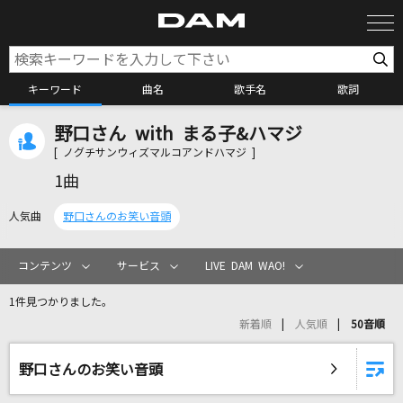
キーワード
曲名
歌手名
歌詞
野口さん with まる子&ハマジ
カラオケ検索
[ ノグチサンウィズマルコアンドハマジ ]
1曲
カラオケ店舗検索
人気曲
野口さんのお笑い音頭
カラオケリクエスト
コンテンツ
サービス
LIVE DAM WAO!
1件見つかりました。
全国りれき
新着順
人気順
50音順
リアルタイムで歌われている曲の一覧
野口さんのお笑い音頭