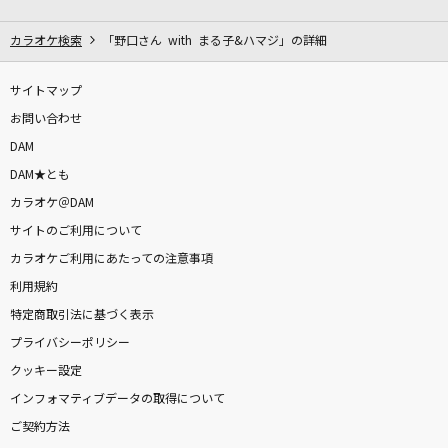
[生音]TATTOO
中森明菜
カラオケ検索
「野口さん with まる子&ハマジ」の詳細
春～spring～
サイトマップ
Hysteric Blue
お問い合わせ
DAM
このまま君だけを奪い去りたい
DAM★とも
DEEN
カラオケ＠DAM
サイトのご利用について
M!LKメドレー
カラオケご利用にあたっての注意事項
M!LKメドレー
利用規約
どんな小さな
特定商取引法に基づく表示
wacci
プライバシーポリシー
クッキー設定
歌ひとすじに
インフォマティブデータの取得について
西川ひとみ
ご契約方法