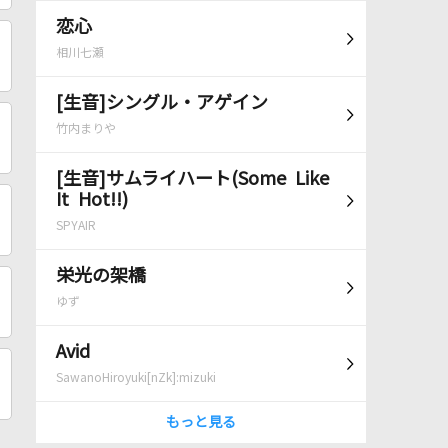
恋心
相川七瀬
[生音]シングル・アゲイン
竹内まりや
[生音]サムライハート(Some Like
It Hot!!)
SPYAIR
栄光の架橋
ゆず
Avid
SawanoHiroyuki[nZk]:mizuki
もっと見る