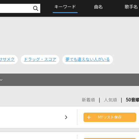
キーワード
曲名
歌手名
ササメク
ドラッグ・スコア
夢でも逢えない人がいる
新着順
人気順
50音
MYリスト保存