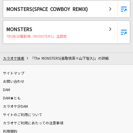
ハレンチ
MONSTERS(SPACE COWBOY REMIX)
ちゃんみな
Time goes by
MONSTERS
Every Little Thing
TBS系日曜劇場「MONSTERS」主題歌
春ひさぎ
ヨルシカ
カラオケ検索
「The MONSTERS(香取慎吾×山下智久)」の詳細
[生音]ジターバグ
サイトマップ
ELLEGARDEN
お問い合わせ
DAM
[生音]ドライフラワー
DAM★とも
優里
カラオケ＠DAM
BLAZE
サイトのご利用について
KOTOKO
カラオケご利用にあたっての注意事項
利用規約