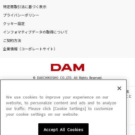
JANE DOE(ビデオクリップバージョン)
特定商取引法に基づく表示
米津玄師, 宇多田ヒカル
プライバシーポリシー
クッキー設定
[生音]DESIRE～情熱～
インフォマティブデータの取得について
中森明菜
ご契約方法
企業情報（コーポレートサイト）
STAY with ME
マカロニえんぴつ
WHY
© DAIICHIKOSHO CO.,LTD. All Rights Reserved.
加藤ミリヤ
このサイトに掲載されている一切の文章・画像・写真・動画・音声等を、手段や形態
もっと見る
を問わず、著作権法の定める範囲を超えて無断で複製、転載、ファイル化などすること
We use cookies to improve your experience on our
を禁じます。
website, to personalize content and ads and to analyze
our traffic. Please click [Cookie Settings] to customize
楽曲及びコンテンツは、機種によりご利用いただけない場合があります。
DAMの新曲・ランキングなど
your cookie settings on our website.
楽曲及びコンテンツの配信日、配信内容が変更になる場合があります。
カラオケ最新情報をチェック！
楽曲によりMYリスト保存ができない場合があります。
Accept All Cookies
JASRAC許諾番号
6602250213Y31015 6602250112Y38026 6602250240Y31015