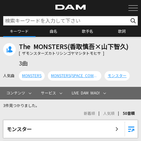
キーワード
曲名
歌手名
歌詞
The MONSTERS(香取慎吾×山下智久)
カラオケ検索
[ ザモンスターズカトリシンゴヤマシタトモヒサ ]
3曲
カラオケ店舗検索
人気曲
MONSTERS
MONSTERS(SPACE COWBOY REMIX)
モンスター
カラオケリクエスト
コンテンツ
サービス
LIVE DAM WAO!
3件見つかりました。
全国りれき
新着順
人気順
50音順
リアルタイムで歌われている曲の一覧
モンスター