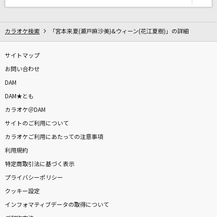
ラビットホール
DECO*27
カラオケ検索
「宮本来夏(瀬戸麻沙美)&ウィーン(花江夏樹)」の詳細
デロスサントス
山本
サイトマップ
お問い合わせ
バーゲンセール
DAM
音田雅則
DAM★とも
カラオケ＠DAM
[生音]青と夏
サイトのご利用について
Mrs. GREEN APPLE
カラオケご利用にあたっての注意事項
かくれんぼ
利用規約
優里
特定商取引法に基づく表示
プライバシーポリシー
[良音]RETURNER～闇の終焉～
クッキー設定
GACKT(Gackt)
インフォマティブデータの取得について