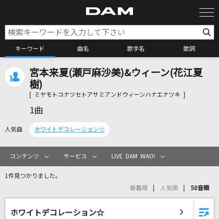
キーワード
曲名
歌手名
歌詞
宮本来夏(瀬戸麻沙美)&ウィーン(花江夏
カラオケ検索
樹)
[ ミヤモトコナツセトアサミアンドウィーンハナエナツキ ]
カラオケ店舗検索
1曲
人気曲
ホワイトデコレーション☆
カラオケリクエスト
コンテンツ
サービス
LIVE DAM WAO!
全国りれき
1件見つかりました。
新着順
人気順
50音順
リアルタイムで歌われている曲の一覧
ホワイトデコレーション☆