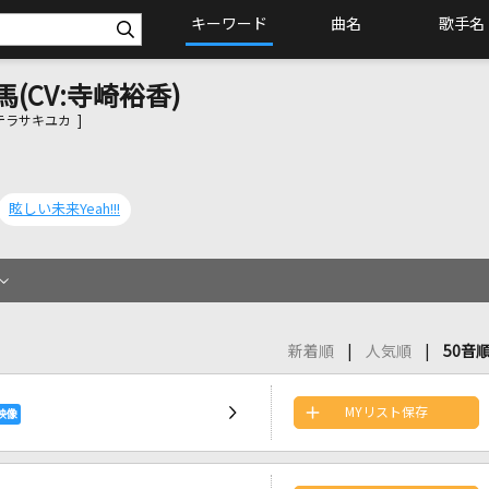
キーワード
曲名
歌手名
(CV:寺崎裕香)
ラサキユカ ]
眩しい未来Yeah!!!
新着順
人気順
50音
MYリスト保存