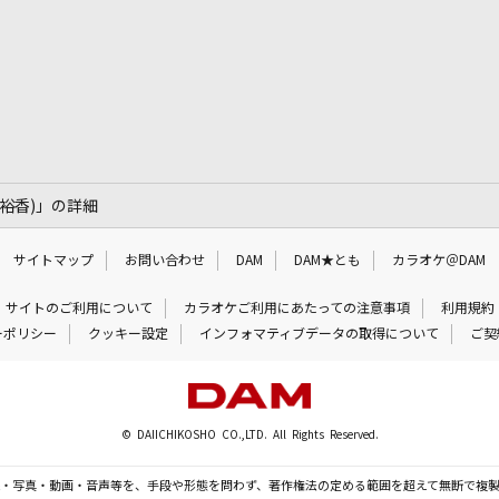
崎裕香)」の詳細
サイトマップ
お問い合わせ
DAM
DAM★とも
カラオケ＠DAM
サイトのご利用について
カラオケご利用にあたっての注意事項
利用規約
ーポリシー
クッキー設定
インフォマティブデータの取得について
ご契
© DAIICHIKOSHO CO.,LTD. All Rights Reserved.
・写真・動画・音声等を、手段や形態を問わず、著作権法の定める範囲を超えて無断で複