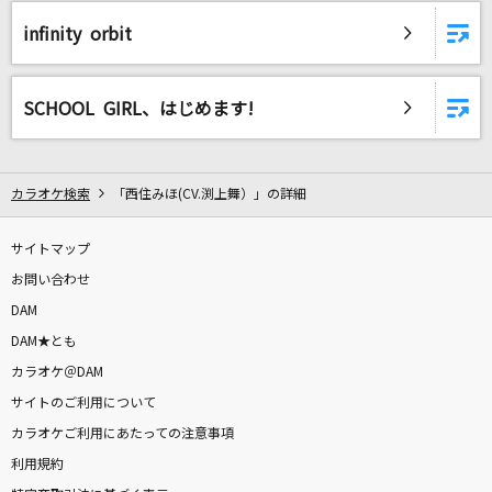
Dear
infinity orbit
Mrs. GREEN APPLE
少年
SCHOOL GIRL、はじめます!
黒夢
fragile
カラオケ検索
「西住みほ(CV.渕上舞）」の詳細
Every Little Thing
サイトマップ
[生音]リンジュー・ラヴ
お問い合わせ
マカロニえんぴつ
DAM
生きてる生きてく(ドラえもんアニメバージョン)
DAM★とも
福山雅治
カラオケ＠DAM
サイトのご利用について
100日目
カラオケご利用にあたっての注意事項
乃木坂46
利用規約