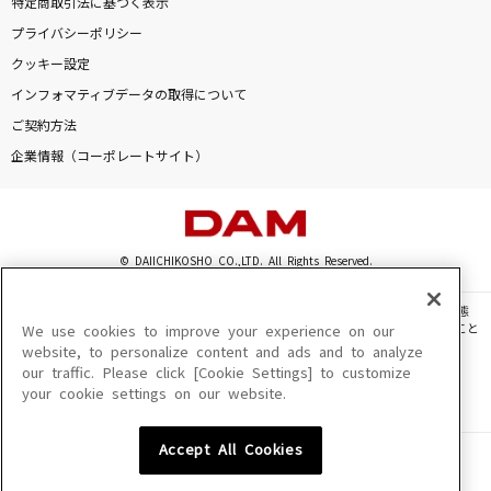
特定商取引法に基づく表示
[生音]ひまわりの約束
プライバシーポリシー
秦 基博
クッキー設定
インフォマティブデータの取得について
希望の唄
ご契約方法
FUNKY MONKEY BABYS
企業情報（コーポレートサイト）
[生音]ブルーアンバー
back number
© DAIICHIKOSHO CO.,LTD. All Rights Reserved.
ホワイトノイズ(「東京リベンジャーズ」アニメ
バージョン)
このサイトに掲載されている一切の文章・画像・写真・動画・音声等を、手段や形態
Official髭男dism
を問わず、著作権法の定める範囲を超えて無断で複製、転載、ファイル化などすること
We use cookies to improve your experience on our
を禁じます。
website, to personalize content and ads and to analyze
もっと見る
our traffic. Please click [Cookie Settings] to customize
楽曲及びコンテンツは、機種によりご利用いただけない場合があります。
your cookie settings on our website.
楽曲及びコンテンツの配信日、配信内容が変更になる場合があります。
楽曲によりMYリスト保存ができない場合があります。
DAMの新曲・ランキングなど
Accept All Cookies
カラオケ最新情報をチェック！
JASRAC許諾番号
6602250213Y31015 6602250112Y38026 6602250240Y31015
6602250241Y45122