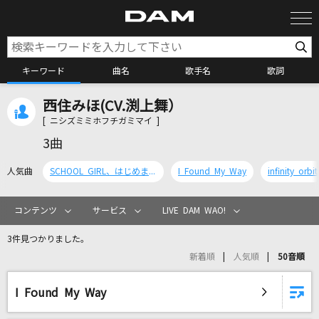
キーワード
曲名
歌手名
歌詞
西住みほ(CV.渕上舞）
カラオケ検索
[ ニシズミミホフチガミマイ ]
3曲
カラオケ店舗検索
人気曲
SCHOOL GIRL、はじめます!
I Found My Way
infinity orbit
カラオケリクエスト
コンテンツ
サービス
LIVE DAM WAO!
3件見つかりました。
全国りれき
新着順
人気順
50音順
リアルタイムで歌われている曲の一覧
I Found My Way