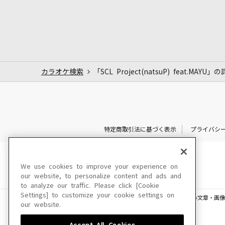
カラオケ検索
「SCL Project(natsuP) feat.MAYU」
特定商取引法に基づく表示
プライバシ
We use cookies to improve your experience on
our website, to personalize content and ads and
to analyze our traffic. Please click [Cookie
Settings] to customize your cookie settings on
このサイトに掲載されている一切の文章・画像
our website.