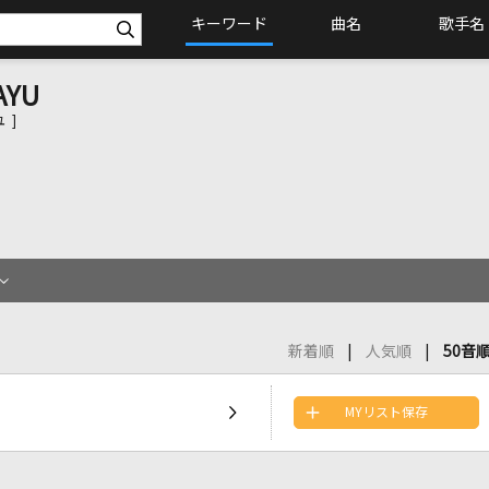
キーワード
曲名
歌手名
AYU
 ]
新着順
人気順
50音
MYリスト保存