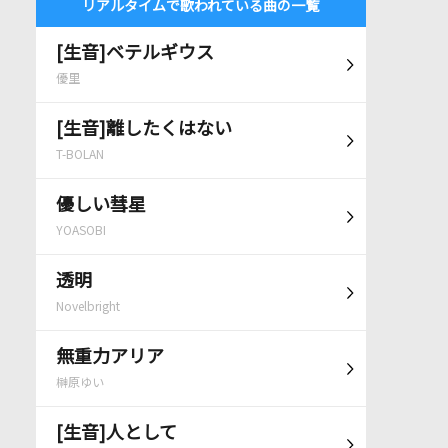
リアルタイムで歌われている曲の一覧
[生音]ベテルギウス
優里
[生音]離したくはない
T-BOLAN
優しい彗星
YOASOBI
透明
Novelbright
無重力アリア
榊原ゆい
[生音]人として