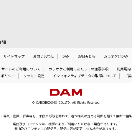
の詳細
サイトマップ
お問い合わせ
DAM
DAM★とも
カラオケ＠DAM
サイトのご利用について
カラオケご利用にあたっての注意事項
利用規約
ーポリシー
クッキー設定
インフォマティブデータの取得について
ご契
© DAIICHIKOSHO CO.,LTD. All Rights Reserved.
・写真・動画・音声等を、手段や形態を問わず、著作権法の定める範囲を超えて無断で複
楽曲及びコンテンツは、機種によりご利用いただけない場合があります。
楽曲及びコンテンツの配信日、配信内容が変更になる場合があります。