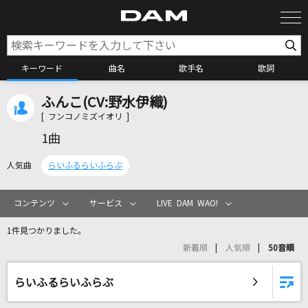
キーワード
曲名
歌手名
歌詞
ふんこ(CV:野水伊織)
カラオケ検索
[ フンコノミズイオリ ]
1曲
カラオケ店舗検索
人気曲
らいふるらいふらぶ
カラオケリクエスト
コンテンツ
サービス
LIVE DAM WAO!
1件見つかりました。
全国りれき
新着順
人気順
50音順
リアルタイムで歌われている曲の一覧
らいふるらいふらぶ