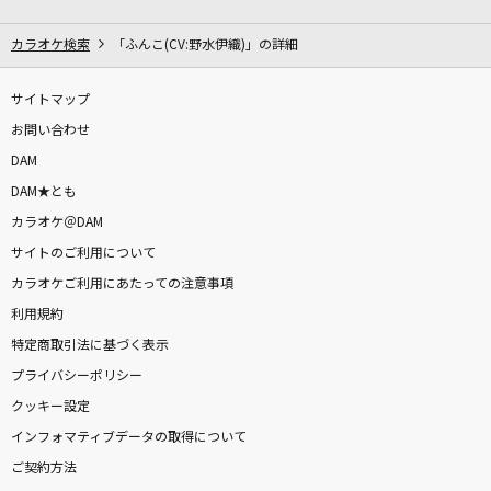
あなたのキスを数えましょう～You were mine
～
カラオケ検索
「ふんこ(CV:野水伊織)」の詳細
小柳ゆき
サイトマップ
[生音]ずっと、ふたりで
お問い合わせ
家入レオ
DAM
DAM★とも
うたたね
カラオケ＠DAM
Leina
サイトのご利用について
バーニング・ラヴ (日本版エンドソング)(From
カラオケご利用にあたっての注意事項
『リロ&スティッチ』/日本語版)
利用規約
Travis Japan
特定商取引法に基づく表示
プライバシーポリシー
くちべにグラス
クッキー設定
北沢麻衣
インフォマティブデータの取得について
ご契約方法
[生音]水に咲く花・支笏湖へ