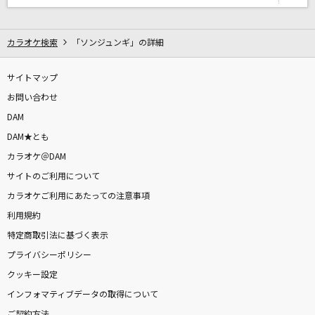
[生音]Tell Me Goodbye (LOVE & HOPE TOU
R 2011)
BIGBANG
カラオケ検索
「ソンジュンギ」の詳細
小春おばさん
サイトマップ
井上陽水
お問い合わせ
DAM
君に
DAM★とも
湘南乃風
カラオケ＠DAM
サイトのご利用について
イロトリドリ
カラオケご利用にあたっての注意事項
ゆず
利用規約
君と歩いた青春
特定商取引法に基づく表示
太田裕美
プライバシーポリシー
クッキー設定
TEENAGE RIOT
インフォマティブデータの取得について
米津玄師
ご契約方法