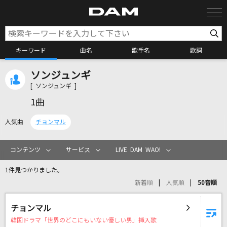
キーワード
曲名
歌手名
歌詞
ソンジュンギ
カラオケ検索
[ ソンジュンギ ]
1曲
カラオケ店舗検索
人気曲
チョンマル
カラオケリクエスト
コンテンツ
サービス
LIVE DAM WAO!
1件見つかりました。
全国りれき
新着順
人気順
50音順
リアルタイムで歌われている曲の一覧
チョンマル
韓国ドラマ「世界のどこにもいない優しい男」挿入歌