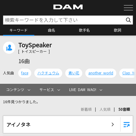
キーワード
曲名
歌手名
歌詞
ToySpeaker
カラオケ検索
[ トイスピーカー ]
16曲
カラオケ店舗検索
人気曲
face
ハクチュウム
青い花
another world
Clap Y
カラオケリクエスト
コンテンツ
サービス
LIVE DAM WAO!
16件見つかりました。
全国りれき
新着順
人気順
50音順
リアルタイムで歌われている曲の一覧
アイノタネ