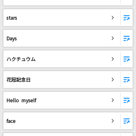
[生音]限界突破×サバイバー
氷川きよし
stars
[生音]晴る
ヨルシカ
Days
雪の華
ハクチュウム
中島美嘉
日常
花冠記念日
Official髭男dism
もっと見る
Hello myself
DAMの新曲・ランキングなど
カラオケ最新情報をチェック！
face