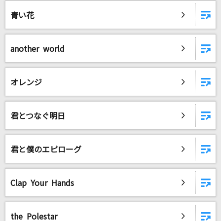
[プロオケ]ごめんね…
青い花
高橋真梨子
[生音]インフェルノ
another world
Mrs. GREEN APPLE
ワタリドリ
オレンジ
[Alexandros]
[生音]楓
君とつなぐ明日
スピッツ
君と僕のエピローグ
瀬戸の花嫁
小柳ルミ子(rumico)
Clap Your Hands
残酷な天使のテーゼ
高橋洋子
the Polestar