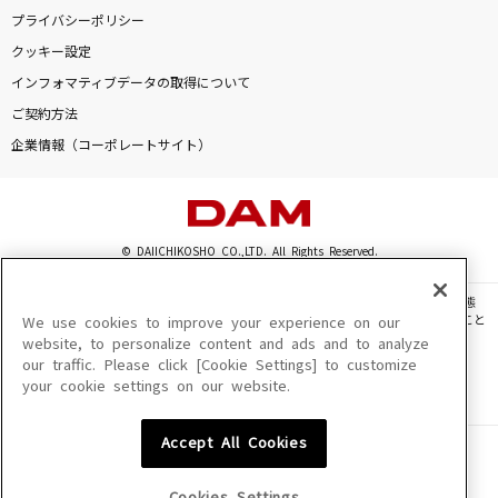
プライバシーポリシー
クッキー設定
インフォマティブデータの取得について
ご契約方法
企業情報（コーポレートサイト）
© DAIICHIKOSHO CO.,LTD. All Rights Reserved.
このサイトに掲載されている一切の文章・画像・写真・動画・音声等を、手段や形態
を問わず、著作権法の定める範囲を超えて無断で複製、転載、ファイル化などすること
We use cookies to improve your experience on our
を禁じます。
website, to personalize content and ads and to analyze
our traffic. Please click [Cookie Settings] to customize
楽曲及びコンテンツは、機種によりご利用いただけない場合があります。
your cookie settings on our website.
楽曲及びコンテンツの配信日、配信内容が変更になる場合があります。
楽曲によりMYリスト保存ができない場合があります。
Accept All Cookies
JASRAC許諾番号
6602250213Y31015 6602250112Y38026 6602250240Y31015
6602250241Y45122
Cookies Settings