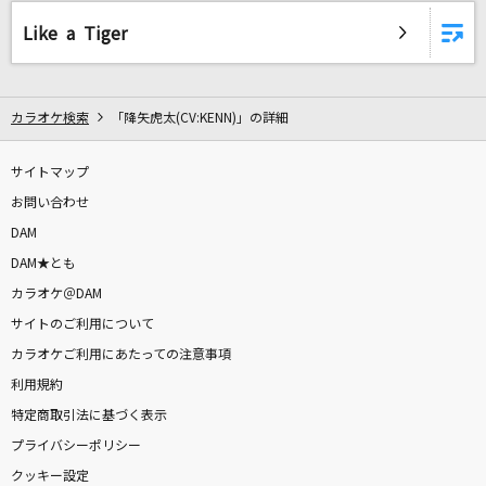
コーヒーが飲めません
Like a Tiger
M!LK
WILL
カラオケ検索
「降矢虎太(CV:KENN)」の詳細
米倉千尋
猫
サイトマップ
DISH//
お問い合わせ
DAM
[生音]楓
DAM★とも
スピッツ
カラオケ＠DAM
サイトのご利用について
ケセラセラ
カラオケご利用にあたっての注意事項
Mrs. GREEN APPLE
利用規約
特定商取引法に基づく表示
Butter-Fly
プライバシーポリシー
和田光司
クッキー設定