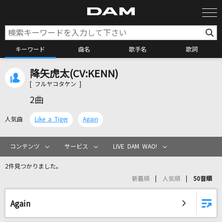
キーワード
曲名
歌手名
歌詞
降矢虎太(CV:KENN)
カラオケ検索
[ フルヤコタケン ]
2曲
カラオケ店舗検索
人気曲
Like a Tiger
Again
カラオケリクエスト
コンテンツ
サービス
LIVE DAM WAO!
2件見つかりました。
全国りれき
新着順
人気順
50音順
リアルタイムで歌われている曲の一覧
Again