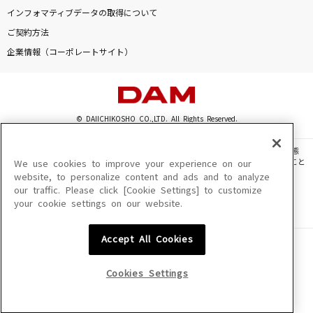
恋風邪にのせて
インフォマティブデータの取得について
Vaundy
ご契約方法
企業情報（コーポレートサイト）
Snow halation
μ's
[生音]TSUNAMI
© DAIICHIKOSHO CO.,LTD. All Rights Reserved.
サザンオールスターズ
このサイトに掲載されている一切の文章・画像・写真・動画・音声等を、手段や形態
を問わず、著作権法の定める範囲を超えて無断で複製、転載、ファイル化などすること
We use cookies to improve your experience on our
一夜花
を禁じます。
website, to personalize content and ads and to analyze
キム・ランヒ
our traffic. Please click [Cookie Settings] to customize
楽曲及びコンテンツは、機種によりご利用いただけない場合があります。
your cookie settings on our website.
楽曲及びコンテンツの配信日、配信内容が変更になる場合があります。
楽曲によりMYリスト保存ができない場合があります。
もっと見る
Accept All Cookies
JASRAC許諾番号
6602250213Y31015 6602250112Y38026 6602250240Y31015
DAMの新曲・ランキングなど
6602250241Y45122
カラオケ最新情報をチェック！
Cookies Settings
NexTone許諾番号
ID000002945 ID000002947 ID000002937 ID000002938