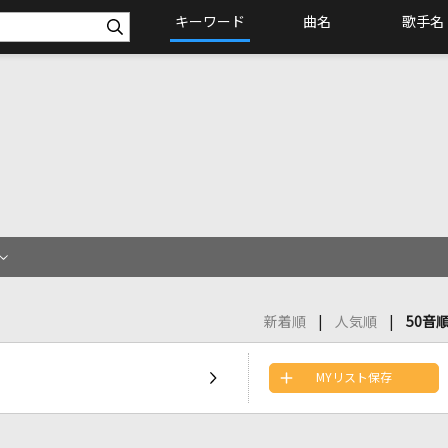
キーワード
曲名
歌手名
新着順
人気順
50音
MYリスト保存