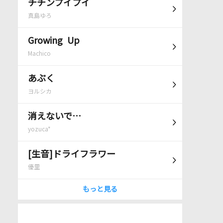
チチンプイプイ
真島ゆろ
Growing Up
Machico
あぶく
ヨルシカ
消えないで…
yozuca*
[生音]ドライフラワー
優里
もっと見る