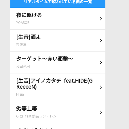
リアルタイムで歌われている曲の一覧
夜に駆ける
YOASOBI
[生音]酒よ
吉幾三
ターゲット～赤い衝撃～
和田光司
[生音]アイノカタチ feat.HIDE(G
ReeeeN)
Misia
劣等上等
Giga feat.鏡音リン・レン