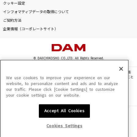
クッキー設定
会心の一撃
インフォマティブデータの取得について
RADWIMPS
ご契約方法
しわあわせ
企業情報（コーポレートサイト）
Vaundy
天国
© DAIICHIKOSHO CO.,LTD. All Rights Reserved.
Mrs. GREEN APPLE
このサイトに掲載されている一切の文章・画像・写真・動画・音声等を、手段や形態
[生音]新しい恋人達に
を問わず、著作権法の定める範囲を超えて無断で複製、転載、ファイル化などすること
We use cookies to improve your experience on our
を禁じます。
back number
website, to personalize content and ads and to analyze
our traffic. Please click [Cookie Settings] to customize
楽曲及びコンテンツは、機種によりご利用いただけない場合があります。
your cookie settings on our website.
楽曲及びコンテンツの配信日、配信内容が変更になる場合があります。
もっと見る
楽曲によりMYリスト保存ができない場合があります。
Accept All Cookies
JASRAC許諾番号
DAMの新曲・ランキングなど
6602250213Y31015 6602250112Y38026 6602250240Y31015
カラオケ最新情報をチェック！
6602250241Y45122
Cookies Settings
NexTone許諾番号
ID000002945 ID000002947 ID000002937 ID000002938