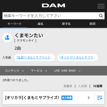
キーワード
曲名
歌手名
歌詞
くまモンたい
カラオケ検索
[ クマモンタイ ]
2曲
カラオケ店舗検索
人気曲
[生音]くまもとサプライズ! [振り付けカラオケ]
[オリカラ]くまもとサプライズ!
カラオケリクエスト
コンテンツ
サービス
LIVE DAM WAO!
2件見つかりました。
全国りれき
新着順
人気順
50音順
[オリカラ]くまもとサプライズ!
リアルタイムで歌われている曲の一覧