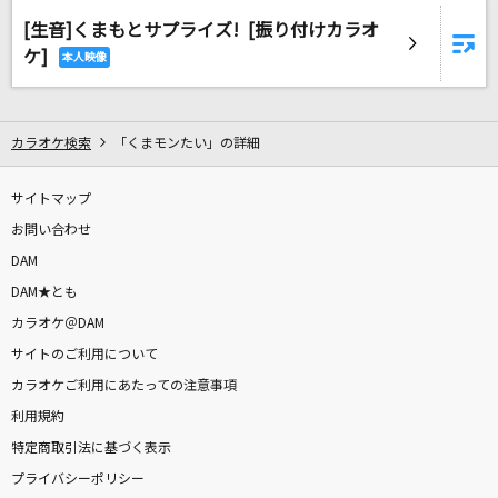
サクラウサギ
[生音]くまもとサプライズ! [振り付けカラオ
川崎鷹也
ケ]
(please)forgive
BUMP OF CHICKEN
カラオケ検索
「くまモンたい」の詳細
セクシー・ユー(モンロー・ウォーク）
サイトマップ
郷ひろみ
お問い合わせ
今日の日はさようなら
DAM
唱歌・抒情歌
DAM★とも
カラオケ＠DAM
きゃわぽっぴんどぅー
サイトのご利用について
iLiFE!
カラオケご利用にあたっての注意事項
利用規約
MajiでKoiする5秒前
特定商取引法に基づく表示
広末涼子
プライバシーポリシー