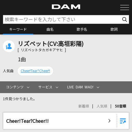
キーワード
曲名
歌手名
歌詞
リズベット(CV:高垣彩陽)
カラオケ検索
[ リズベットタカガキアヤヒ ]
1曲
カラオケ店舗検索
人気曲
Cheer!Tear?Cheer!!
カラオケリクエスト
コンテンツ
サービス
LIVE DAM WAO!
1件見つかりました。
全国りれき
新着順
人気順
50音順
リアルタイムで歌われている曲の一覧
Cheer!Tear?Cheer!!