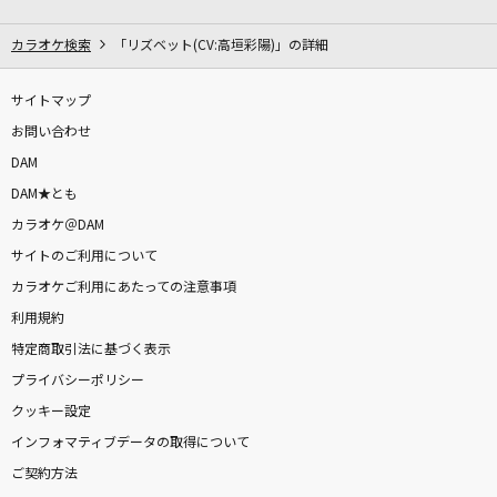
[生音]碧いうさぎ
酒井法子
カラオケ検索
「リズベット(CV:高垣彩陽)」の詳細
ここでファーストキッス
サイトマップ
≠ME
お問い合わせ
DAM
[生音]糸
DAM★とも
中島みゆき
カラオケ＠DAM
サイトのご利用について
花
カラオケご利用にあたっての注意事項
ORANGE RANGE
利用規約
[生音]ボクノート
特定商取引法に基づく表示
スキマスイッチ
プライバシーポリシー
クッキー設定
私が言う前に抱きしめなきゃね
インフォマティブデータの取得について
Juice=Juice
ご契約方法