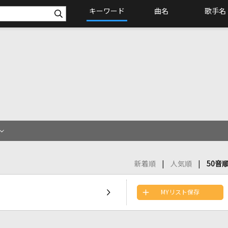
キーワード
曲名
歌手名
新着順
人気順
50音
MYリスト保存