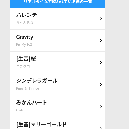
リアルタイムで歌われている曲の一覧
ハレンチ
ちゃんみな
Gravity
Kis-My-Ft2
[生音]桜
コブクロ
シンデレラガール
King & Prince
みかんハート
C&K
[生音]マリーゴールド