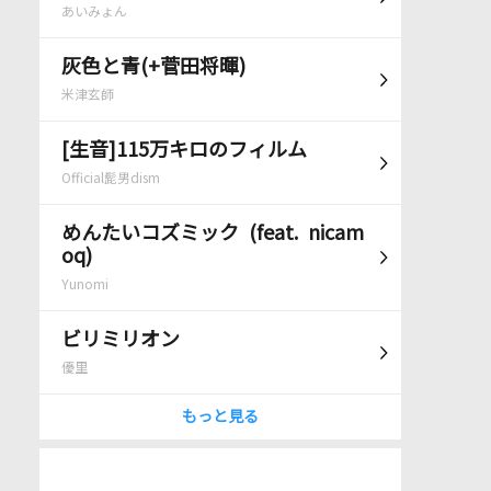
あいみょん
灰色と青(+菅田将暉)
米津玄師
[生音]115万キロのフィルム
Official髭男dism
めんたいコズミック (feat. nicam
oq)
Yunomi
ビリミリオン
優里
もっと見る