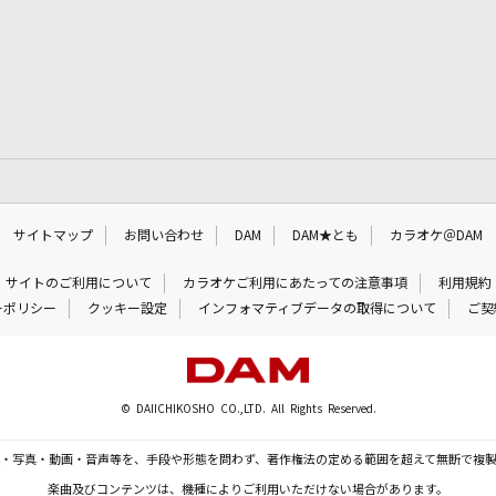
サイトマップ
お問い合わせ
DAM
DAM★とも
カラオケ＠DAM
サイトのご利用について
カラオケご利用にあたっての注意事項
利用規約
ーポリシー
クッキー設定
インフォマティブデータの取得について
ご契
© DAIICHIKOSHO CO.,LTD. All Rights Reserved.
・写真・動画・音声等を、手段や形態を問わず、著作権法の定める範囲を超えて無断で複
楽曲及びコンテンツは、機種によりご利用いただけない場合があります。