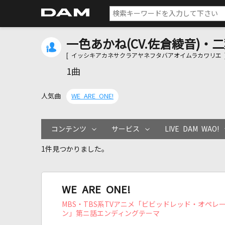
一色あかね(CV.佐倉綾音)・二
[ イッシキアカネサクラアヤネフタバアオイムラカワリエ 
1曲
人気曲
WE ARE ONE!
コンテンツ
サービス
LIVE DAM WAO!
1件見つかりました。
WE ARE ONE!
MBS・TBS系TVアニメ「ビビッドレッド・オペレ
ン」第ニ話エンディングテーマ