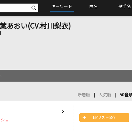
キーワード
曲名
歌手名
葉あおい(CV.村川梨衣)
]
新着順
人気順
50音
MYリスト保存
ーショ