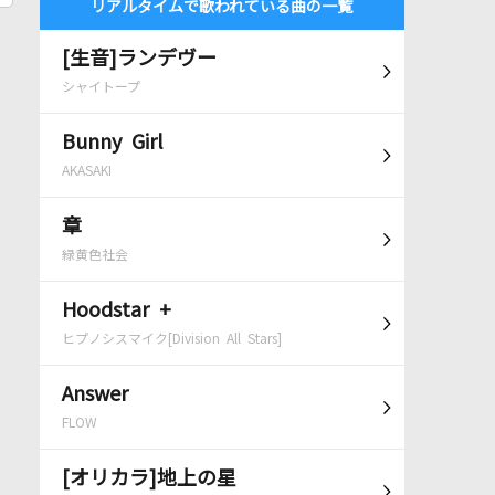
リアルタイムで歌われている曲の一覧
[生音]ランデヴー
シャイトープ
Bunny Girl
AKASAKI
章
緑黄色社会
Hoodstar +
ヒプノシスマイク[Division All Stars]
Answer
FLOW
[オリカラ]地上の星