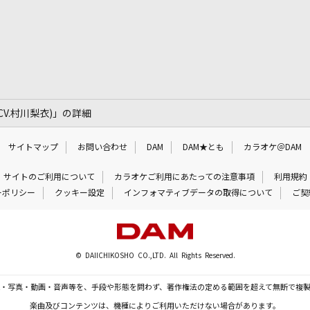
CV.村川梨衣)」の詳細
サイトマップ
お問い合わせ
DAM
DAM★とも
カラオケ＠DAM
サイトのご利用について
カラオケご利用にあたっての注意事項
利用規約
ーポリシー
クッキー設定
インフォマティブデータの取得について
ご契
© DAIICHIKOSHO CO.,LTD. All Rights Reserved.
・写真・動画・音声等を、手段や形態を問わず、著作権法の定める範囲を超えて無断で複
楽曲及びコンテンツは、機種によりご利用いただけない場合があります。