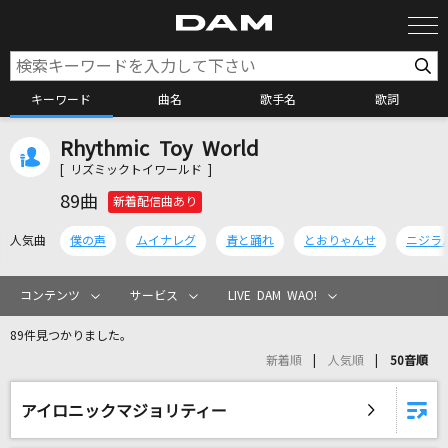
キーワード
曲名
歌手名
歌詞
Rhythmic Toy World
カラオケ検索
[ リズミックトイワールド ]
89曲
新着配信曲あり
カラオケ店舗検索
人気曲
僕の声
ムイナレグ
青と踊れ
とおりゃんせ
ニジラ
カラオケリクエスト
コンテンツ
サービス
LIVE DAM WAO!
89件見つかりました。
全国りれき
新着順
人気順
50音順
リアルタイムで歌われている曲の一覧
アイロニックマジョリティー