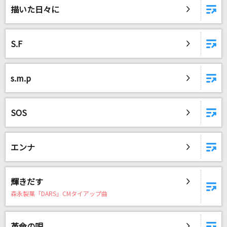
描いた日々に
DAMに会員登録・ログインして
S.F
カラオケをもっと楽しもう！
s.m.p
自宅でカラオケ歌い放題！
SOS
家族や友達と一緒に！練習にも！
エンナ
輝きだす
森永製菓「DARS」CMタイアップ曲
革命の唄