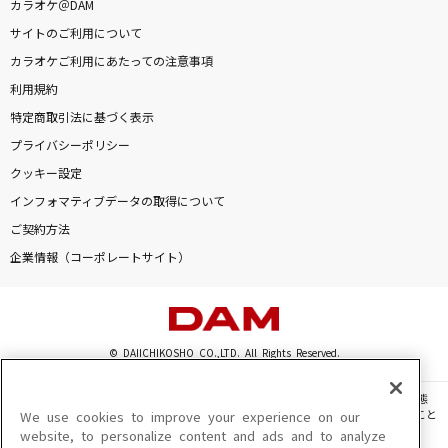
カラオケ＠DAM
サイトのご利用について
カラオケご利用にあたっての注意事項
利用規約
特定商取引法に基づく表示
プライバシーポリシー
クッキー設定
インフォマティブデータの取得について
ご契約方法
企業情報（コーポレートサイト）
© DAIICHIKOSHO CO.,LTD. All Rights Reserved.
このサイトに掲載されている一切の文章・画像・写真・動画・音声等を、手段や形態
を問わず、著作権法の定める範囲を超えて無断で複製、転載、ファイル化などすること
We use cookies to improve your experience on our
を禁じます。
website, to personalize content and ads and to analyze