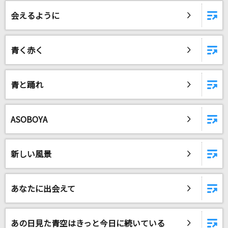
You Never Give Me Your Money [ユー・ネヴ
ァー・ギヴ・ミー・ユア・マネー]
会えるように
The Beatles
青く赤く
脳漿炸裂ガール
れるりり feat.初音ミク&GUMI
青と踊れ
[生音]ガリレオは恋をする
優里
ASOBOYA
テトリス
柊マグネタイト
新しい風景
恋
back number
あなたに出会えて
BONBON GiRL
SARM
あの日見た青空はきっと今日に続いている