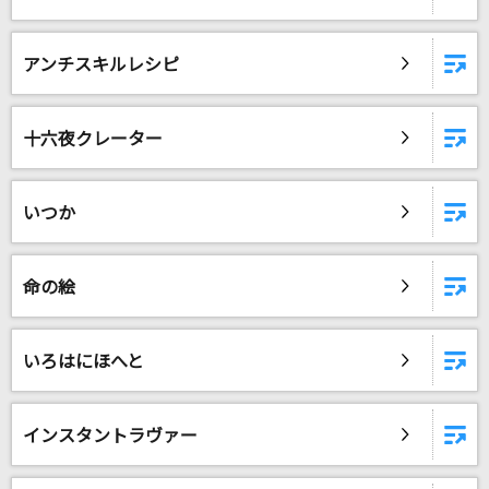
[生音]星を仰ぐ
アンチスキルレシピ
菅田将暉
[生音]もう恋なんてしない
十六夜クレーター
槇原敬之(Makihara)
アンラブレス
いつか
Mrs. GREEN APPLE
命の絵
lulu.
Mrs. GREEN APPLE
いろはにほへと
もっと見る
DAMの新曲・ランキングなど
インスタントラヴァー
カラオケ最新情報をチェック！