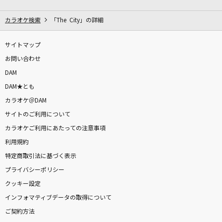
残響散歌
Aimer(エメ)
カラオケ検索
「The City」の詳細
Editorial
サイトマップ
Official髭男dism
お問い合わせ
DAM
ファンファーレ
DAM★とも
玉置浩二
カラオケ＠DAM
サイトのご利用について
旅路
カラオケご利用にあたっての注意事項
藤井 風
利用規約
きょういくばんぐみのテーマ
特定商取引法に基づく表示
やみのおねえさん
プライバシーポリシー
クッキー設定
片想い
インフォマティブデータの取得について
miwa
ご契約方法