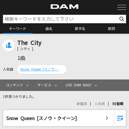
キーワード
曲名
歌手名
歌詞
The City
カラオケ検索
[ シティ ]
1曲
カラオケ店舗検索
人気曲
Snow Queen [スノウ・クイーン]
カラオケリクエスト
コンテンツ
サービス
LIVE DAM WAO!
1件見つかりました。
全国りれき
新着順
人気順
50音順
リアルタイムで歌われている曲の一覧
Snow Queen [スノウ・クイーン]