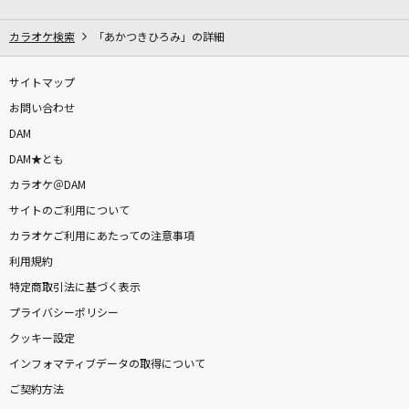
マイペース
Chevon
カラオケ検索
「あかつきひろみ」の詳細
夏夜のマジック
サイトマップ
indigo la End
お問い合わせ
DAM
[生音]春泥棒
DAM★とも
ヨルシカ
カラオケ＠DAM
サイトのご利用について
[生音]翼
カラオケご利用にあたっての注意事項
藍井エイル
利用規約
ドンブーダオドォドンダイ
特定商取引法に基づく表示
タンジェンツー
プライバシーポリシー
クッキー設定
わたしに花束
インフォマティブデータの取得について
Ado
ご契約方法