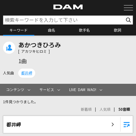
キーワード
曲名
歌手名
歌詞
あかつきひろみ
カラオケ検索
[ アカツキヒロミ ]
1曲
カラオケ店舗検索
人気曲
都井岬
カラオケリクエスト
コンテンツ
サービス
LIVE DAM WAO!
1件見つかりました。
全国りれき
新着順
人気順
50音順
リアルタイムで歌われている曲の一覧
都井岬