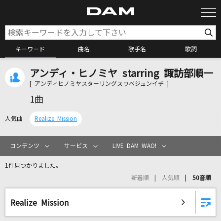
キーワード
曲名
歌手名
歌詞
アンディ・ヒノミヤ starring 諏訪部順一
カラオケ検索
[ アンディヒノミヤスターリングスワベジュンイチ ]
1曲
カラオケ店舗検索
人気曲
Realize Mission
カラオケリクエスト
コンテンツ
サービス
LIVE DAM WAO!
1件見つかりました。
全国りれき
新着順
人気順
50音順
リアルタイムで歌われている曲の一覧
Realize Mission