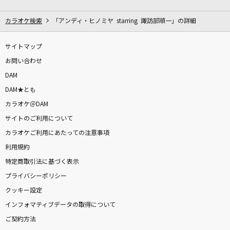
流転の花
伍代夏子
カラオケ検索
「アンディ・ヒノミヤ starring 諏訪部順一」の詳細
ミュージック
サイトマップ
サカナクション
お問い合わせ
DAM
IRIS OUT(ビデオクリップバージョン)
DAM★とも
米津玄師
カラオケ＠DAM
サイトのご利用について
茜光
カラオケご利用にあたっての注意事項
七海うらら
利用規約
Amazing
特定商取引法に基づく表示
Official髭男dism
プライバシーポリシー
クッキー設定
[生音]恋
インフォマティブデータの取得について
布施明
ご契約方法