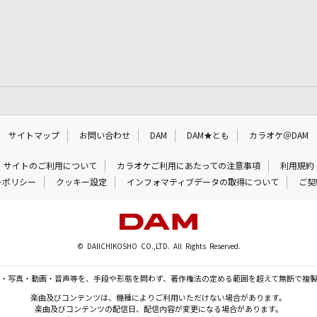
サイトマップ
お問い合わせ
DAM
DAM★とも
カラオケ＠DAM
サイトのご利用について
カラオケご利用にあたっての注意事項
利用規約
ーポリシー
クッキー設定
インフォマティブデータの取得について
ご契
© DAIICHIKOSHO CO.,LTD. All Rights Reserved.
・写真・動画・音声等を、手段や形態を問わず、著作権法の定める範囲を超えて無断で複
楽曲及びコンテンツは、機種によりご利用いただけない場合があります。
楽曲及びコンテンツの配信日、配信内容が変更になる場合があります。