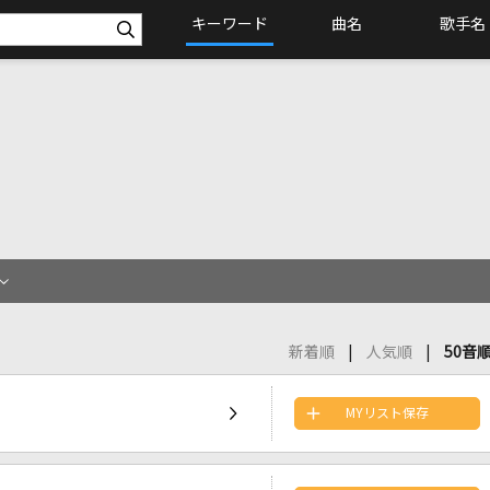
キーワード
曲名
歌手名
新着順
人気順
50音
MYリスト保存