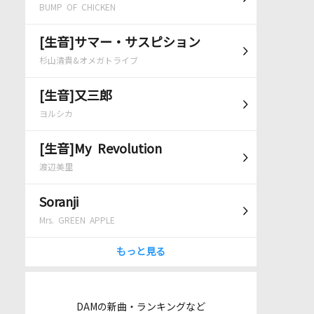
BUMP OF CHICKEN
[生音]サマー・サスピション
杉山清貴&オメガトライブ
[生音]又三郎
ヨルシカ
[生音]My Revolution
渡辺美里
Soranji
Mrs. GREEN APPLE
もっと見る
DAMの新曲・ランキングなど