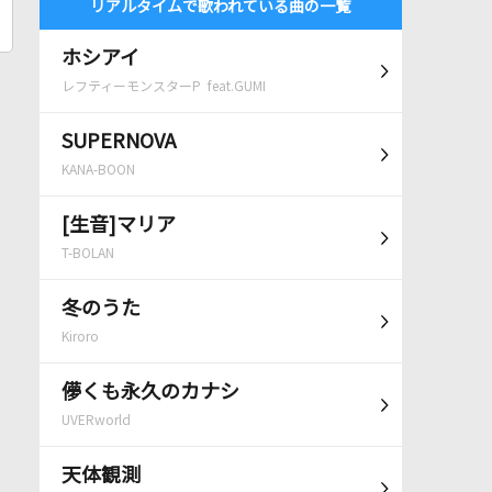
リアルタイムで歌われている曲の一覧
ホシアイ
レフティーモンスターP feat.GUMI
SUPERNOVA
KANA-BOON
[生音]マリア
T-BOLAN
冬のうた
Kiroro
儚くも永久のカナシ
UVERworld
天体観測