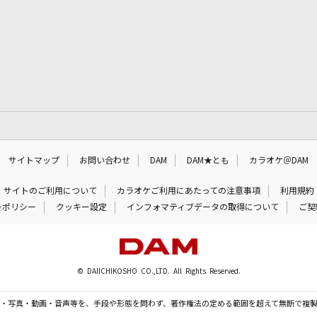
サイトマップ
お問い合わせ
DAM
DAM★とも
カラオケ＠DAM
サイトのご利用について
カラオケご利用にあたっての注意事項
利用規約
ーポリシー
クッキー設定
インフォマティブデータの取得について
ご契
© DAIICHIKOSHO CO.,LTD. All Rights Reserved.
・写真・動画・音声等を、手段や形態を問わず、著作権法の定める範囲を超えて無断で複