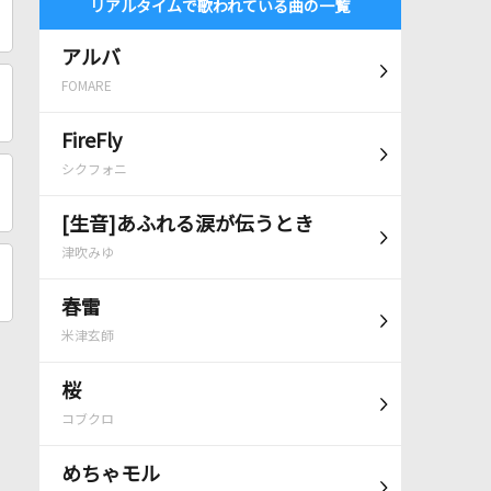
リアルタイムで歌われている曲の一覧
アルバ
FOMARE
FireFly
シクフォニ
[生音]あふれる涙が伝うとき
津吹みゆ
春雷
米津玄師
桜
コブクロ
めちゃモル