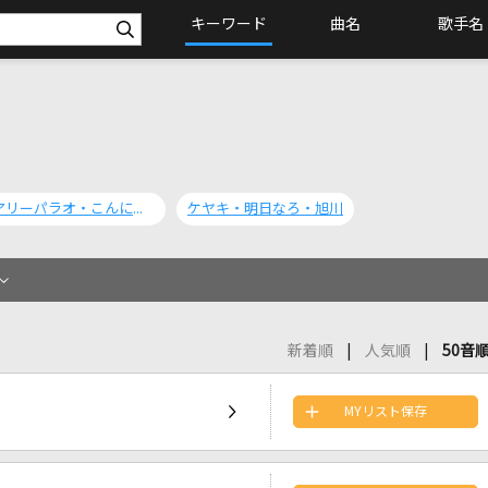
キーワード
曲名
歌手名
アリーパラオ・こんにちは!
ケヤキ・明日なろ・旭川
新着順
人気順
50音
MYリスト保存