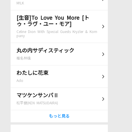
M!LK
[生音]To Love You More [ト
ゥ・ラヴ・ユー・モア]
Celine Dion With Special Guests Kryzler & Kom
pany
丸の内サディスティック
椎名林檎
わたしに花束
Ado
マツケンサンバⅡ
松平健(KEN MATSUDAIRA)
もっと見る