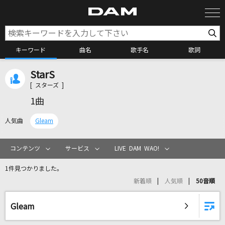
キーワード
曲名
歌手名
歌詞
StarS
カラオケ検索
[ スターズ ]
1曲
カラオケ店舗検索
人気曲
Gleam
カラオケリクエスト
コンテンツ
サービス
LIVE DAM WAO!
1件見つかりました。
全国りれき
新着順
人気順
50音順
リアルタイムで歌われている曲の一覧
Gleam