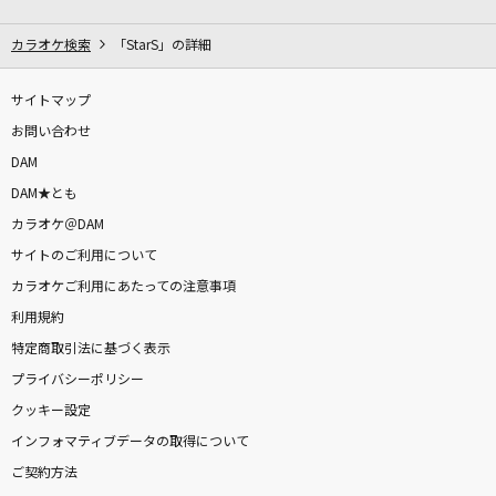
[生音]不可逆リプレイス
MY FIRST STORY
カラオケ検索
「StarS」の詳細
紅(KURENAI)
サイトマップ
X JAPAN (X)
お問い合わせ
DAM
SPARK
DAM★とも
THE YELLOW MONKEY
カラオケ＠DAM
サイトのご利用について
愛唄
カラオケご利用にあたっての注意事項
GReeeeN
利用規約
秒針を噛む
特定商取引法に基づく表示
ずっと真夜中でいいのに。
プライバシーポリシー
クッキー設定
ここにはないもの
インフォマティブデータの取得について
乃木坂46
ご契約方法