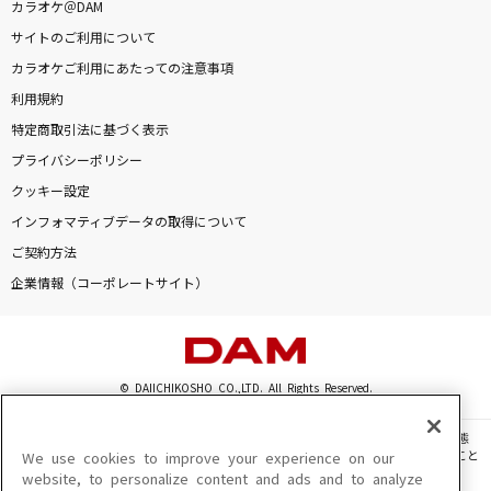
カラオケ＠DAM
花束のかわりにメロディーを
サイトのご利用について
清水翔太
カラオケご利用にあたっての注意事項
[生音]冬のうた
利用規約
Kiroro
特定商取引法に基づく表示
プライバシーポリシー
シリウス
クッキー設定
藍井エイル
インフォマティブデータの取得について
ご契約方法
[生音]青い珊瑚礁
企業情報（コーポレートサイト）
松田聖子
もっと見る
© DAIICHIKOSHO CO.,LTD. All Rights Reserved.
DAMの新曲・ランキングなど
カラオケ最新情報をチェック！
このサイトに掲載されている一切の文章・画像・写真・動画・音声等を、手段や形態
を問わず、著作権法の定める範囲を超えて無断で複製、転載、ファイル化などすること
We use cookies to improve your experience on our
を禁じます。
website, to personalize content and ads and to analyze