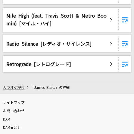
Ask Me Why [アスク・ミー・ホワイ]
The Beatles
Mile High (feat. Travis Scott & Metro Boo
min) [マイル・ハイ]
You!Joy!Parade!
M!LK
Radio Silence [レディオ・サイレンス]
Error
GARNiDELiA
Retrograde [レトログレード]
GUTS !
嵐(アラシ)
カラオケ検索
「James Blake」の詳細
忘れられないの
サカナクション
サイトマップ
お問い合わせ
lulu.
DAM
Mrs. GREEN APPLE
DAM★とも