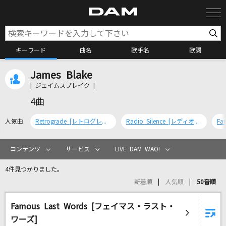
キーワード
曲名
歌手名
歌詞
James Blake
カラオケ検索
[ ジェイムスブレイク ]
4曲
カラオケ店舗検索
人気曲
Retrograde [レトログレード]
Radio Silence [レディオ・サイレンス]
カラオケリクエスト
コンテンツ
サービス
LIVE DAM WAO!
4件見つかりました。
全国りれき
新着順
人気順
50音順
Famous Last Words [フェイマス・ラスト・
リアルタイムで歌われている曲の一覧
ワーズ]