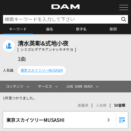
キーワード
曲名
歌手名
歌詞
清水英彰&式地小夜
カラオケ検索
[ シミズヒデアキアンドシキチサヨ ]
1曲
カラオケ店舗検索
人気曲
東京スカイツリーMUSASHI
カラオケリクエスト
コンテンツ
サービス
LIVE DAM WAO!
1件見つかりました。
全国りれき
新着順
人気順
50音順
リアルタイムで歌われている曲の一覧
東京スカイツリーMUSASHI