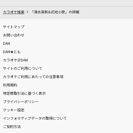
[生音]君がいるだけで
米米CLUB
カラオケ検索
「清水英彰&式地小夜」の詳細
CITRUS
サイトマップ
Da-iCE
お問い合わせ
DAM
[生音]Link
DAM★とも
L'Arc-en-Ciel
カラオケ＠DAM
サイトのご利用について
烏(ビデオクリップバージョン)
カラオケご利用にあたっての注意事項
米津玄師
利用規約
永遠に
特定商取引法に基づく表示
ゴスペラーズ(The Gospellers)
プライバシーポリシー
クッキー設定
Error
インフォマティブデータの取得について
GARNiDELiA
ご契約方法