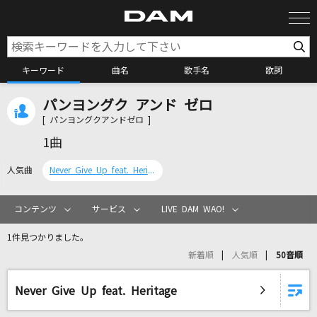
キーワード
曲名
歌手名
歌詞
パンヨングク アンド ゼロ
カラオケ検索
[ パンヨングクアンドゼロ ]
1曲
カラオケ店舗検索
人気曲
Never Give Up feat. Heritage
カラオケリクエスト
コンテンツ
サービス
LIVE DAM WAO!
1件見つかりました。
全国りれき
新着順
人気順
50音順
リアルタイムで歌われている曲の一覧
Never Give Up feat. Heritage