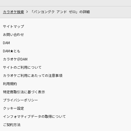
This Is Me [ディス・イズ・ミー]
Keala Settle & The Greatest Showman Ensemble
カラオケ検索
「パンヨングク アンド ゼロ」の詳細
ホラークイーン
サイトマップ
ファントムシータ
お問い合わせ
DAM
[生音]夢一夜
DAM★とも
南こうせつ
カラオケ＠DAM
サイトのご利用について
Overdose
カラオケご利用にあたっての注意事項
なとり
利用規約
サイレンビート
特定商取引法に基づく表示
鈴木鈴木
プライバシーポリシー
クッキー設定
シャルル
インフォマティブデータの取得について
バルーン
ご契約方法