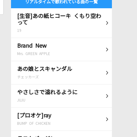
リアルタイムで歌われている曲の一覧
[生音]あの紙ヒコーキ くもり空わ
って
19
Brand New
Mrs. GREEN APPLE
あの娘とスキャンダル
チェッカーズ
やさしさで溢れるように
JUJU
[プロオケ]ray
BUMP OF CHICKEN