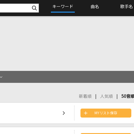
キーワード
曲名
歌手名
新着順
人気順
50音
MYリスト保存