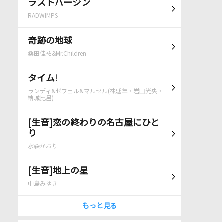
ラストバージン
RADWIMPS
奇跡の地球
桑田佳祐&Mr.Children
タイム!
ランディ&ゼフェル&マルセル(林延年・岩田光央・
結城比呂)
[生音]恋の終わりの名古屋にひと
り
水森かおり
[生音]地上の星
中島みゆき
もっと見る