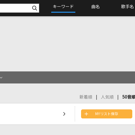
キーワード
曲名
歌手名
新着順
人気順
50音
MYリスト保存