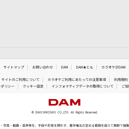
サイトマップ
お問い合わせ
DAM
DAM★とも
カラオケ＠DAM
サイトのご利用について
カラオケご利用にあたっての注意事項
利用規約
ーポリシー
クッキー設定
インフォマティブデータの取得について
ご契
© DAIICHIKOSHO CO.,LTD. All Rights Reserved.
・写真・動画・音声等を、手段や形態を問わず、著作権法の定める範囲を超えて無断で複