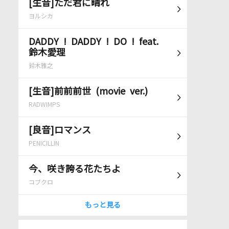
[生音]ただ君に晴れ
ヨルシカ
DADDY ! DADDY ! DO ! feat.
鈴木愛理
鈴木雅之
[生音]前前前世 (movie ver.)
RADWIMPS
[良音]ロマンス
PENICILLIN
今、咲き誇る花たちよ
コブクロ
もっと見る