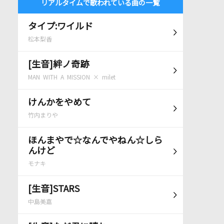
リアルタイムで歌われている曲の一覧
タイプ:ワイルド
松本梨香
[生音]絆ノ奇跡
MAN WITH A MISSION × milet
けんかをやめて
竹内まりや
ほんまやで☆なんでやねん☆しら
んけど
モナキ
[生音]STARS
中島美嘉