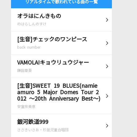
リアルタイムで歌われている曲の一覧
オラはにんきもの
のはらしんのすけ
[生音]チェックのワンピース
back number
VAMOLA!キョウリュウジャー
鎌田章吾
[生音]SWEET 19 BLUES(namie
amuro 5 Major Domes Tour 2
012 ～20th Anniversary Best～)
安室奈美恵
銀河鉄道999
ささきいさお・杉並児童合唱団