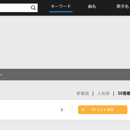
キーワード
曲名
歌手名
新着順
人気順
50音
MYリスト保存