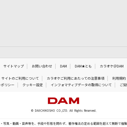
サイトマップ
お問い合わせ
DAM
DAM★とも
カラオケ＠DAM
サイトのご利用について
カラオケご利用にあたっての注意事項
利用規約
ーポリシー
クッキー設定
インフォマティブデータの取得について
ご契
© DAIICHIKOSHO CO.,LTD. All Rights Reserved.
・写真・動画・音声等を、手段や形態を問わず、著作権法の定める範囲を超えて無断で複