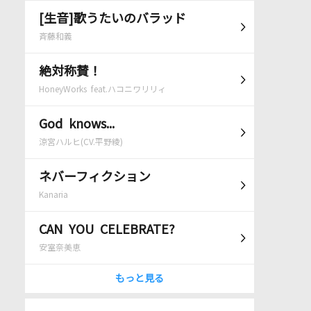
[生音]歌うたいのバラッド
斉藤和義
絶対称賛！
HoneyWorks feat.ハコニワリリィ
God knows...
涼宮ハルヒ(CV.平野綾)
ネバーフィクション
Kanaria
CAN YOU CELEBRATE?
安室奈美恵
もっと見る