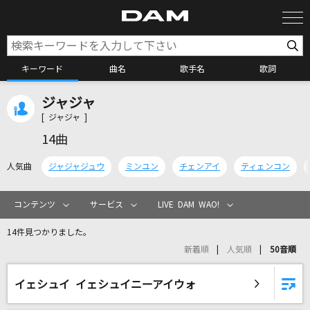
キーワード
曲名
歌手名
歌詞
ジャジャ
カラオケ検索
[ ジャジャ ]
14曲
カラオケ店舗検索
人気曲
ジャジャジュウ
ミンユン
チェンアイ
ティェンコン
カラオケリクエスト
コンテンツ
サービス
LIVE DAM WAO!
14件見つかりました。
全国りれき
新着順
人気順
50音順
リアルタイムで歌われている曲の一覧
イェシュイ イェシュイニーアイウォ