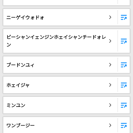
Sweet&Sweet CHERRY
堀江由衣
ニーゲイウォドォ
陽だまり
村下孝蔵
ビーシャンイェンジンホェイシャンチードォレ
ン
Love Letter
アルストロメリア
ブードンユィ
Bombtrack [ボムトラック]
Rage Against The Machine
ホェイジャ
もっと見る
ミンユン
DAMの新曲・ランキングなど
カラオケ最新情報をチェック！
ワンブージー