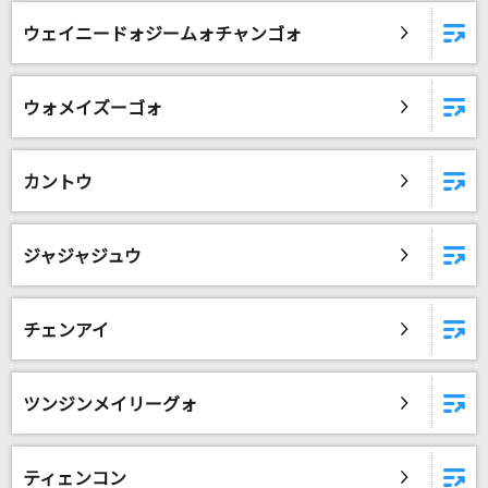
SAKURAドロップス
ウェイニードォジームォチャンゴォ
宇多田ヒカル
Good Life
ウォメイズーゴォ
ALPHA DRIVE ONE
シングルベッド
カントウ
シャ乱Q
おかえり
ジャジャジュウ
Tani Yuuki
チェンアイ
[生音]幸せ
back number
ツンジンメイリーグォ
ひと夏の長さより…
乃木坂46
ティェンコン