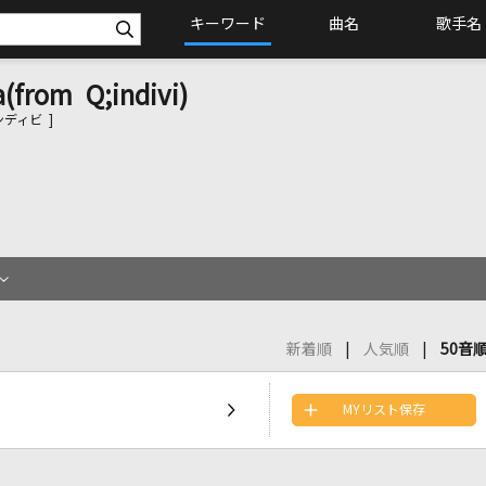
キーワード
曲名
歌手名
(from Q;indivi)
ディビ ]
新着順
人気順
50音
MYリスト保存