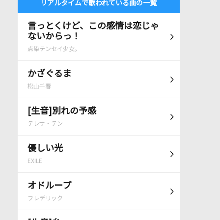
リアルタイムで歌われている曲の一覧
言っとくけど、この感情は恋じゃ
ないからっ！
点染テンセイ少女。
かざぐるま
松山千春
[生音]別れの予感
テレサ・テン
優しい光
EXILE
オドループ
フレデリック