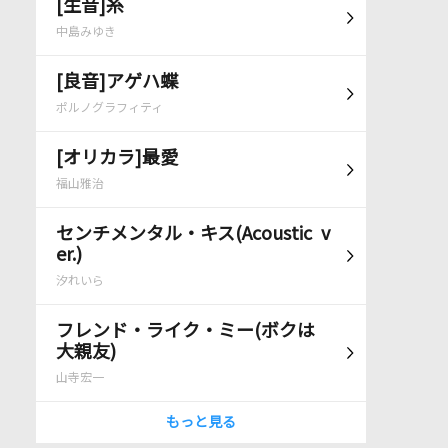
[生音]糸
中島みゆき
[良音]アゲハ蝶
ポルノグラフィティ
[オリカラ]最愛
福山雅治
センチメンタル・キス(Acoustic v
er.)
汐れいら
フレンド・ライク・ミー(ボクは
大親友)
山寺宏一
もっと見る