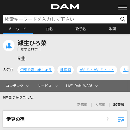
キーワード
曲名
歌手名
歌詞
瀬生ひろ菜
カラオケ検索
[ セオヒロナ ]
6曲
カラオケ店舗検索
人気曲
伊東で逢いましょう
味恋酒
だから・だから・・・
カワ
カラオケリクエスト
コンテンツ
サービス
LIVE DAM WAO!
6件見つかりました。
全国りれき
新着順
人気順
50音順
リアルタイムで歌われている曲の一覧
伊豆の宿