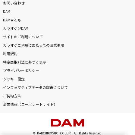
お問い合わせ
好きすぎて滅！
DAM
M!LK
DAM★とも
海の声
カラオケ＠DAM
浦島太郎(桐谷健太)
サイトのご利用について
カラオケご利用にあたっての注意事項
メロウ
利用規約
須田景凪
特定商取引法に基づく表示
プライバシーポリシー
残酷な天使のテーゼ
クッキー設定
高橋洋子
インフォマティブデータの取得について
もっと見る
ご契約方法
企業情報（コーポレートサイト）
DAMの新曲・ランキングなど
カラオケ最新情報をチェック！
© DAIICHIKOSHO CO.,LTD. All Rights Reserved.