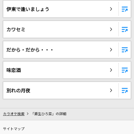
想い人
伊東で逢いましょう
緑黄色社会
Starting Now ～新しい私へ
カワセミ
清水美依紗
世界が終るまでは…
だから・だから・・・
WANDS
[生音]天ノ弱
味恋酒
164 feat.GUMI
別れの月夜
Same Blue
Official髭男dism
カラオケ検索
「瀬生ひろ菜」の詳細
さよならべいべ
藤井 風
サイトマップ