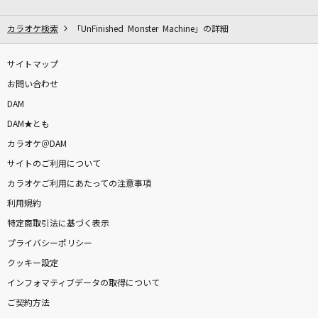
lulu.
Mrs. GREEN APPLE
カラオケ検索
「UnFinished Monster Machine」の詳細
灰色と青(+菅田将暉)
サイトマップ
米津玄師
お問い合わせ
DAM
Lemon
DAM★とも
米津玄師
カラオケ＠DAM
サイトのご利用について
Bombtrack [ボムトラック]
カラオケご利用にあたっての注意事項
Rage Against The Machine
利用規約
テレパシー
特定商取引法に基づく表示
M!LK
プライバシーポリシー
クッキー設定
[生音]青と夏
インフォマティブデータの取得について
Mrs. GREEN APPLE
ご契約方法