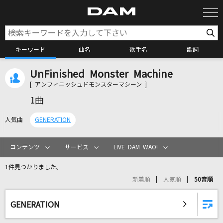
キーワード
曲名
歌手名
歌詞
UnFinished Monster Machine
カラオケ検索
[ アンフィニッシュドモンスターマシーン ]
1曲
カラオケ店舗検索
人気曲
GENERATION
カラオケリクエスト
コンテンツ
サービス
LIVE DAM WAO!
1件見つかりました。
全国りれき
新着順
人気順
50音順
リアルタイムで歌われている曲の一覧
GENERATION