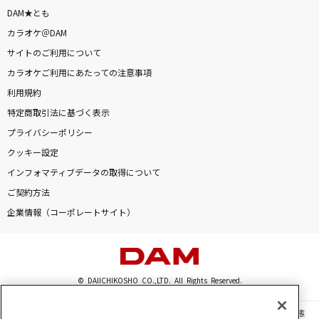
ファタール
DAM★とも
GEMN
カラオケ＠DAM
サイトのご利用について
愛麗絲(アリス)
カラオケご利用にあたっての注意事項
米津玄師
利用規約
特定商取引法に基づく表示
Jazz with Fizz
プライバシーポリシー
機関紳士
クッキー設定
Time goes by
インフォマティブデータの取得について
Every Little Thing
ご契約方法
企業情報（コーポレートサイト）
もっと見る
DAMの新曲・ランキングなど
カラオケ最新情報をチェック！
© DAIICHIKOSHO CO.,LTD. All Rights Reserved.
このサイトに掲載されている一切の文章・画像・写真・動画・音声等を、手段や形態