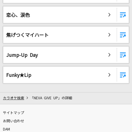
BROKEN GAMES
FZMZ
恋心、涙色
Butter-Fly
和田光司
焦げつくマイハート
初恋シンデレラ
Jump-Up Day
≒JOY
マツケンEDM
Funky★Lip
松平健(KEN MATSUDAIRA)
[生音]オレンジ
カラオケ検索
「NEVA GIVE UP」の詳細
SPYAIR
サイトマップ
innocent starter
お問い合わせ
水樹奈々
DAM