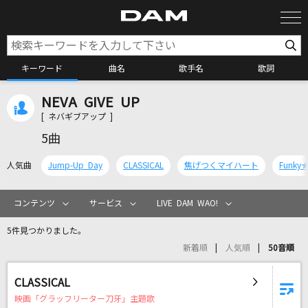
キーワード
曲名
歌手名
歌詞
NEVA GIVE UP
カラオケ検索
[ ネバギブアップ ]
5曲
カラオケ店舗検索
人気曲
Jump-Up Day
CLASSICAL
焦げつくマイハート
Funky★
カラオケリクエスト
コンテンツ
サービス
LIVE DAM WAO!
5件見つかりました。
全国りれき
新着順
人気順
50音順
リアルタイムで歌われている曲の一覧
CLASSICAL
映画「グラッフリーター刀牙」主題歌